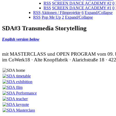
RSS
SCREEN DANCE ACADEMY #2
0
RSS
SCREEN DANCE ACADEMY #1
0
RSS
Aktionen / Filmprojekte
6
Expand/Collapse
RSS
Pop Me Up
2
Expand/Collapse
SDA#3 Transmedia Storytelling
English version below
mit MASTERCLASS und OPEN PROGRAM vom 09. bis
im CoWerk18 · Alte Knopffabrik · Alarichstraße 18 · 42