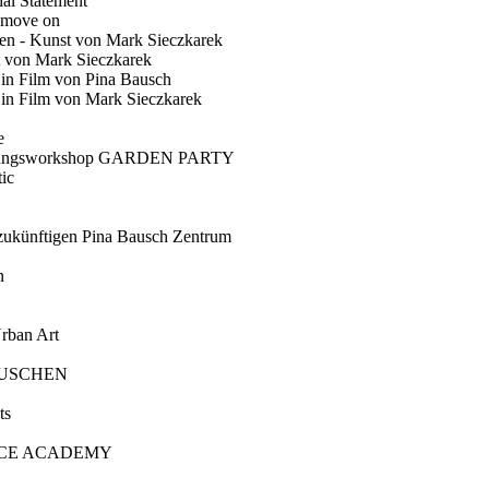
ial Statement
 move on
en - Kunst von Mark Sieczkarek
t von Mark Sieczkarek
Ein Film von Pina Bausch
in Film von Mark Sieczkarek
e
gungsworkshop GARDEN PARTY
ic
künftigen Pina Bausch Zentrum
n
rban Art
AUSCHEN
ts
CE ACADEMY