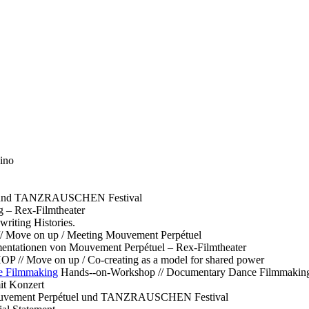
ino
l und TANZRAUSCHEN Festival
g – Rex-Filmtheater
ting Histories.
 // Move on up / Meeting Mouvement Perpétuel
ntationen von Mouvement Perpétuel – Rex-Filmtheater
// Move on up / Co-creating as a model for shared power
e Filmmaking
Hands--on-Workshop // Documentary Dance Filmmakin
it Konzert
Mouvement Perpétuel und TANZRAUSCHEN Festival