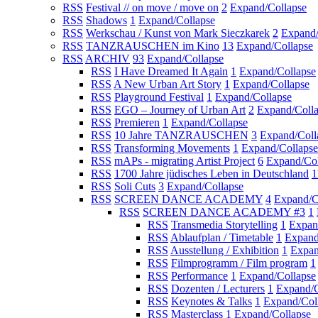
RSS
Festival // on move / move on
2
Expand/Collapse
RSS
Shadows
1
Expand/Collapse
RSS
Werkschau / Kunst von Mark Sieczkarek
2
Expand/
RSS
TANZRAUSCHEN im Kino
13
Expand/Collapse
RSS
ARCHIV
93
Expand/Collapse
RSS
I Have Dreamed It Again
1
Expand/Collapse
RSS
A New Urban Art Story
1
Expand/Collapse
RSS
Playground Festival
1
Expand/Collapse
RSS
EGO – Journey of Urban Art
2
Expand/Coll
RSS
Premieren
1
Expand/Collapse
RSS
10 Jahre TANZRAUSCHEN
3
Expand/Coll
RSS
Transforming Movements
1
Expand/Collapse
RSS
mAPs - migrating Artist Project
6
Expand/Col
RSS
1700 Jahre jüdisches Leben in Deutschland
1
RSS
Soli Cuts
3
Expand/Collapse
RSS
SCREEN DANCE ACADEMY
4
Expand/C
RSS
SCREEN DANCE ACADEMY #3
1
RSS
Transmedia Storytelling
1
Expan
RSS
Ablaufplan / Timetable
1
Expand
RSS
Ausstellung / Exhibition
1
Expan
RSS
Filmprogramm / Film program
1
RSS
Performance
1
Expand/Collapse
RSS
Dozenten / Lecturers
1
Expand/C
RSS
Keynotes & Talks
1
Expand/Col
RSS
Masterclass
1
Expand/Collapse