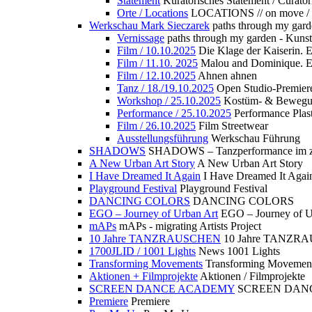
Statement
Kuratorisches Statement / Curator
Orte / Locations
LOCATIONS // on move /
Werkschau Mark Sieczarek
paths through my gard
Vernissage
paths through my garden - Kuns
Film / 10.10.2025
Die Klage der Kaiserin. 
Film / 11.10. 2025
Malou and Dominique. E
Film / 12.10.2025
Ahnen ahnen
Tanz / 18./19.10.2025
Open Studio-Premier
Workshop / 25.10.2025
Kostüm- & Bewe
Performance / 25.10.2025
Performance Plast
Film / 26.10.2025
Film Streetwear
Ausstellungsführung
Werkschau Führung
SHADOWS
SHADOWS – Tanzperformance im zu
A New Urban Art Story
A New Urban Art Story
I Have Dreamed It Again
I Have Dreamed It Agai
Playground Festival
Playground Festival
DANCING COLORS
DANCING COLORS
EGO – Journey of Urban Art
EGO – Journey of U
mAPs
mAPs - migrating Artists Project
10 Jahre TANZRAUSCHEN
10 Jahre TANZR
1700JLID / 1001 Lights
News 1001 Lights
Transforming Movements
Transforming Movemen
Aktionen + Filmprojekte
Aktionen / Filmprojekte
SCREEN DANCE ACADEMY
SCREEN DAN
Premiere
Premiere