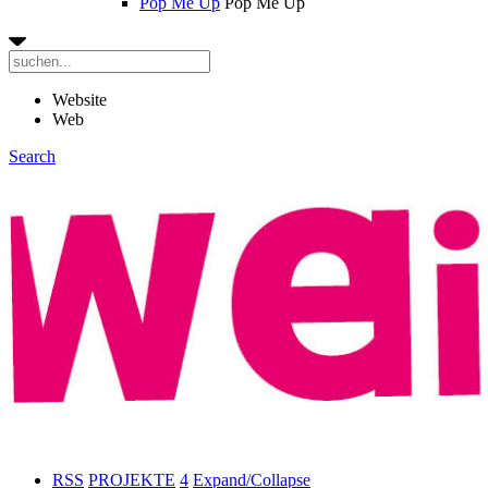
Pop Me Up
Pop Me Up
Website
Web
Search
RSS
PROJEKTE
4
Expand/Collapse