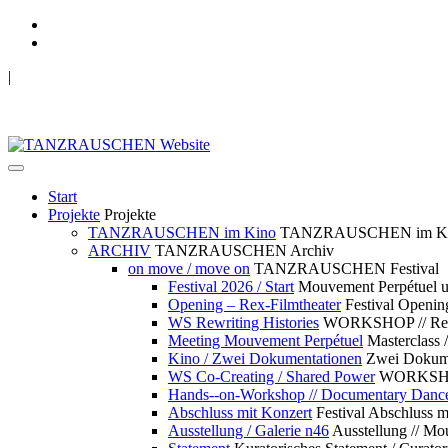
|
TANZRAUSCHEN Wuppertal
we live future now
Start
Projekte
Projekte
TANZRAUSCHEN im Kino
TANZRAUSCHEN im K
ARCHIV
TANZRAUSCHEN Archiv
on move / move on
TANZRAUSCHEN Festival
Festival 2026 / Start
Mouvement Perpétue
Opening – Rex-Filmtheater
Festival Openin
WS Rewriting Histories
WORKSHOP // Rewri
Meeting Mouvement Perpétuel
Masterclass
Kino / Zwei Dokumentationen
Zwei Dokume
WS Co-Creating / Shared Power
WORKSHOP 
Hands--on-Workshop // Documentary Danc
Abschluss mit Konzert
Festival Abschluss m
Ausstellung / Galerie n46
Ausstellung // 