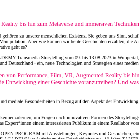
d Reality bis hin zum Metaverse und immersiven Technike
nd gehören zu unserer menschlichen Existenz. Sie geben uns Sinn, scha
Manipulation. Aber wie können wir heute Geschichten erzählen, die Aus
tive geht es?
smedia Storytelling vom 09. bis 13.08.2023 in Wuppertal, laden
und Deutschland - ein, neue Technologien und Strategien eines medienu
en von Performance, Film, VR, Augmented Reality bis hin 
die Entwicklung einer Geschichte voranzutreiben? Und was
n und mediale Besonderheiten in Bezug auf den Aspekt der Entwicklung 
ien kennenzulernen, um Fragen nach innovativen Formen des Storytellin
das Expert*innen einem interessierten Publikum in einem Reallabor vorst
iches OPEN PROGRAM mit Ausstellungen, Keynotes und Gesprächen, e