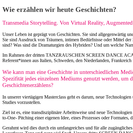
Wie erzählen wir heute Geschichten?
Transmedia Storytelling. Von Virtual Reality, Augmente
Unser Leben ist geprägt von Geschichten. Sie sind allgegenwärtig u
Sie sind Ausdruck von Träumen, intimen Bedürfnisse oder Mittel der 
sind? Was sind die Dramaturgien des Hybriden? Und um welche Narra
Im Rahmen der dritten TANZRAUSCHEN SCREEN DANCE ACADEMY Tran
Referent*innen aus Italien, Schweden, den Niederlanden, Frankreich 
Wie kann man eine Geschichte in unterschiedlichen Medi
Spezifität jedes einzelnen Mediums genutzt werden, um 
Geschichtenerzählens?
In unserer viertägigen Masterclass geht es darum, neue Technologie
Studies vorzustellen.
Ziel ist es, eine transdisziplinäre Arbeitsweise und neue Technolog
to-One- Pitching einer eigenen Idee, eines Prozesses oder Formates, 
Gerahmt wird dies durch ein umfangreiches und für alle zugängl