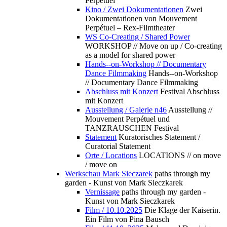
Perpétuel
Kino / Zwei Dokumentationen
Zwei
Dokumentationen von Mouvement
Perpétuel – Rex-Filmtheater
WS Co-Creating / Shared Power
WORKSHOP // Move on up / Co-creating
as a model for shared power
Hands--on-Workshop // Documentary
Dance Filmmaking
Hands--on-Workshop
// Documentary Dance Filmmaking
Abschluss mit Konzert
Festival Abschluss
mit Konzert
Ausstellung / Galerie n46
Ausstellung //
Mouvement Perpétuel und
TANZRAUSCHEN Festival
Statement
Kuratorisches Statement /
Curatorial Statement
Orte / Locations
LOCATIONS // on move
/ move on
Werkschau Mark Sieczarek
paths through my
garden - Kunst von Mark Sieczkarek
Vernissage
paths through my garden -
Kunst von Mark Sieczkarek
Film / 10.10.2025
Die Klage der Kaiserin.
Ein Film von Pina Bausch