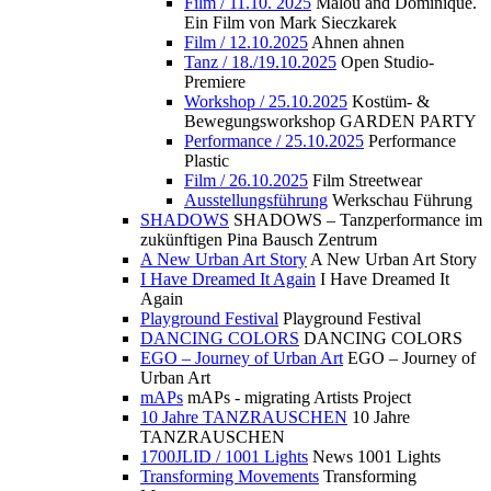
Film / 11.10. 2025
Malou and Dominique.
Ein Film von Mark Sieczkarek
Film / 12.10.2025
Ahnen ahnen
Tanz / 18./19.10.2025
Open Studio-
Premiere
Workshop / 25.10.2025
Kostüm- &
Bewegungsworkshop GARDEN PARTY
Performance / 25.10.2025
Performance
Plastic
Film / 26.10.2025
Film Streetwear
Ausstellungsführung
Werkschau Führung
SHADOWS
SHADOWS – Tanzperformance im
zukünftigen Pina Bausch Zentrum
A New Urban Art Story
A New Urban Art Story
I Have Dreamed It Again
I Have Dreamed It
Again
Playground Festival
Playground Festival
DANCING COLORS
DANCING COLORS
EGO – Journey of Urban Art
EGO – Journey of
Urban Art
mAPs
mAPs - migrating Artists Project
10 Jahre TANZRAUSCHEN
10 Jahre
TANZRAUSCHEN
1700JLID / 1001 Lights
News 1001 Lights
Transforming Movements
Transforming