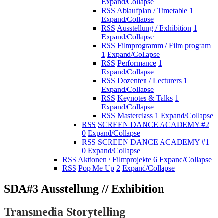
Expand/Collapse
RSS
Ablaufplan / Timetable
1
Expand/Collapse
RSS
Ausstellung / Exhibition
1
Expand/Collapse
RSS
Filmprogramm / Film program
1
Expand/Collapse
RSS
Performance
1
Expand/Collapse
RSS
Dozenten / Lecturers
1
Expand/Collapse
RSS
Keynotes & Talks
1
Expand/Collapse
RSS
Masterclass
1
Expand/Collapse
RSS
SCREEN DANCE ACADEMY #2
0
Expand/Collapse
RSS
SCREEN DANCE ACADEMY #1
0
Expand/Collapse
RSS
Aktionen / Filmprojekte
6
Expand/Collapse
RSS
Pop Me Up
2
Expand/Collapse
SDA#3 Ausstellung // Exhibition
Transmedia Storytelling