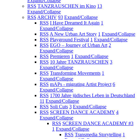
Expand/Collapse
RSS
TANZRAUSCHEN im Kino
13
Expand/Collapse
RSS
ARCHIV
93
Expand/Collapse
RSS
I Have Dreamed It Again
1
Expand/Collapse
RSS
A New Urban Art Story
1
Expand/Collapse
RSS
Playground Festival
1
Expand/Collapse
RSS
EGO – Journey of Urban Art
2
Expand/Collapse
RSS
Premieren
1
Expand/Collapse
RSS
10 Jahre TANZRAUSCHEN
3
Expand/Collapse
RSS
Transforming Movements
1
Expand/Collapse
RSS
mAPs - migrating Artist Project
6
Expand/Collapse
RSS
1700 Jahre jüdisches Leben in Deutschland
11
Expand/Collapse
RSS
Soli Cuts
3
Expand/Collapse
RSS
SCREEN DANCE ACADEMY
4
Expand/Collapse
RSS
SCREEN DANCE ACADEMY #3
1
Expand/Collapse
RSS
Transmedia Storytelling
1