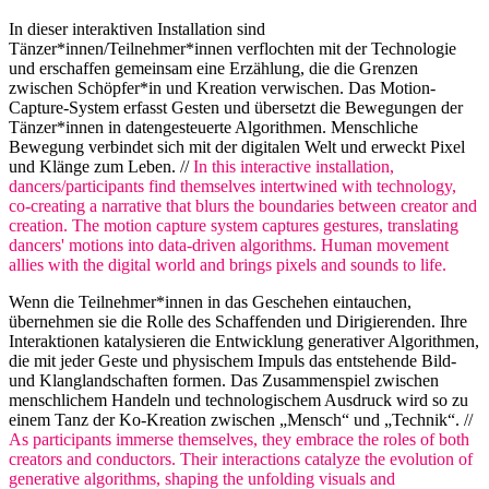
In dieser interaktiven Installation sind
Tänzer*innen/Teilnehmer*innen verflochten mit der Technologie
und erschaffen gemeinsam eine Erzählung, die die Grenzen
zwischen Schöpfer*in und Kreation verwischen. Das Motion-
Capture-System erfasst Gesten und übersetzt die Bewegungen der
Tänzer*innen in datengesteuerte Algorithmen. Menschliche
Bewegung verbindet sich mit der digitalen Welt und erweckt Pixel
und Klänge zum Leben. //
In this interactive installation,
dancers/participants find themselves intertwined with technology,
co-creating a narrative that blurs the boundaries between creator and
creation. The motion capture system captures gestures, translating
dancers' motions into data-driven algorithms. Human movement
allies with the digital world and brings pixels and sounds to life.
Wenn die Teilnehmer*innen in das Geschehen eintauchen,
übernehmen sie die Rolle des Schaffenden und Dirigierenden. Ihre
Interaktionen katalysieren die Entwicklung generativer Algorithmen,
die mit jeder Geste und physischem Impuls das entstehende Bild-
und Klanglandschaften formen. Das Zusammenspiel zwischen
menschlichem Handeln und technologischem Ausdruck wird so zu
einem Tanz der Ko-Kreation zwischen „Mensch“ und „Technik“. //
As participants immerse themselves, they embrace the roles of both
creators and conductors. Their interactions catalyze the evolution of
generative algorithms, shaping the unfolding visuals and