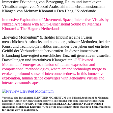
Immersive Erkundung von Bewegung, Raum und interaktiven
Visualisierungen von Nikzad Arabshahi mit mehrdimensionalem
Klängen von Mehrnaz Khorami // Den Haag / Niederlande
Immersive Exploration of Movement, Space, Interactive Visuals by
Nikzad Arabshahi with Multi-Dimensional Sound by Mehrnaz
Khorami // The Hague / Netherlands
„Elevated Momentum“ (Erhöhter Impuls) ist eine Fusion
menschlichen Ausdrucks und computergestützter Methoden, bei der
Kunst und Technologie nahtlos ineinander übergehen und ein tiefes
Gefühl der Verbundenheit hervorrufen. In dieser immersiven
Erkundung konvergiert menschlicher Tanz mit generativen visuellen
Darstellungen und interaktiven Klangwelten. //
"Elevated
Momentum" emerges as a fusion of human expression and
computational methodologies, where art and technology merge to
evoke a profound sense of interconnectedness. In this immersive
exploration, human dance converges with generative visuals and
interactive soundscapes.
Vorschau der Installation ELEVATED MOMENTUM von Nikzad Arabshahi & Mehrnaz
Khorami / Einer der Entwicklungsschritte, die bislang auf dem Weg zur Realisierung
entstanden sind. //
Preview of the installation ELEVATED MOMENTUM by Nikzad
Arabshahi & Mehrnaz Khorami / One of the development steps that have been created so
far on the way to realization.