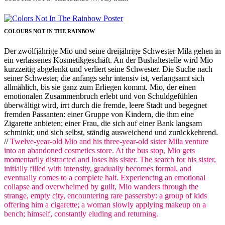
COLOURS NOT IN THE RAINBOW
Der zwölfjährige Mio und seine dreijährige Schwester Mila gehen in
ein verlassenes Kosmetikgeschäft. An der Bushaltestelle wird Mio
kurzzeitig abgelenkt und verliert seine Schwester. Die Suche nach
seiner Schwester, die anfangs sehr intensiv ist, verlangsamt sich
allmählich, bis sie ganz zum Erliegen kommt. Mio, der einen
emotionalen Zusammenbruch erlebt und von Schuldgefühlen
überwältigt wird, irrt durch die fremde, leere Stadt und begegnet
fremden Passanten: einer Gruppe von Kindern, die ihm eine
Zigarette anbieten; einer Frau, die sich auf einer Bank langsam
schminkt; und sich selbst, ständig ausweichend und zurückkehrend.
//
Twelve-year-old Mio and his three-year-old sister Mila venture
into an abandoned cosmetics store. At the bus stop, Mio gets
momentarily distracted and loses his sister. The search for his sister,
initially filled with intensity, gradually becomes formal, and
eventually comes to a complete halt. Experiencing an emotional
collapse and overwhelmed by guilt, Mio wanders through the
strange, empty city, encountering rare passersby: a group of kids
offering him a cigarette; a woman slowly applying makeup on a
bench; himself, constantly eluding and returning.