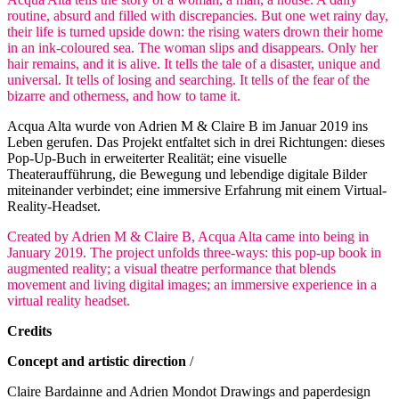
routine, absurd and filled with discrepancies. But one wet rainy day,
their life is turned upside down: the rising waters drown their home
in an ink-coloured sea. The woman slips and disappears. Only her
hair remains, and it is alive. It tells the tale of a disaster, unique and
universal. It tells of losing and searching. It tells of the fear of the
bizarre and otherness, and how to tame it.
Acqua Alta wurde von Adrien M & Claire B im Januar 2019 ins
Leben gerufen. Das Projekt entfaltet sich in drei Richtungen: dieses
Pop-Up-Buch in erweiterter Realität; eine visuelle
Theateraufführung, die Bewegung und lebendige digitale Bilder
miteinander verbindet; eine immersive Erfahrung mit einem Virtual-
Reality-Headset.
Created by Adrien M & Claire B, Acqua Alta came into being in
January 2019. The project unfolds three-ways: this pop-up book in
augmented reality; a visual theatre performance that blends
movement and living digital images; an immersive experience in a
virtual reality headset.
Credits
Concept and artistic direction
/
Claire Bardainne and Adrien Mondot Drawings and paperdesign