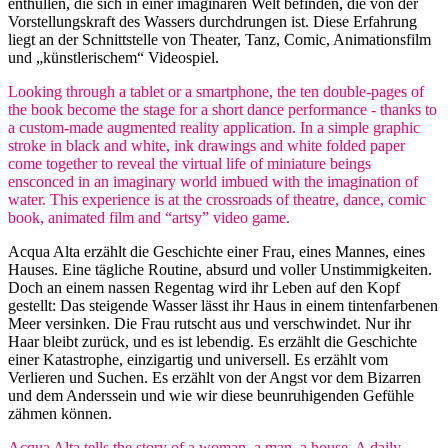
enthüllen, die sich in einer imaginären Welt befinden, die von der
Vorstellungskraft des Wassers durchdrungen ist. Diese Erfahrung
liegt an der Schnittstelle von Theater, Tanz, Comic, Animationsfilm
und „künstlerischem“ Videospiel.
Looking through a tablet or a smartphone, the ten double-pages of
the book become the stage for a short dance performance - thanks to
a custom-made augmented reality application. In a simple graphic
stroke in black and white, ink drawings and white folded paper
come together to reveal the virtual life of miniature beings
ensconced in an imaginary world imbued with the imagination of
water. This experience is at the crossroads of theatre, dance, comic
book, animated film and “artsy” video game.
Acqua Alta erzählt die Geschichte einer Frau, eines Mannes, eines
Hauses. Eine tägliche Routine, absurd und voller Unstimmigkeiten.
Doch an einem nassen Regentag wird ihr Leben auf den Kopf
gestellt: Das steigende Wasser lässt ihr Haus in einem tintenfarbenen
Meer versinken. Die Frau rutscht aus und verschwindet. Nur ihr
Haar bleibt zurück, und es ist lebendig. Es erzählt die Geschichte
einer Katastrophe, einzigartig und universell. Es erzählt vom
Verlieren und Suchen. Es erzählt von der Angst vor dem Bizarren
und dem Anderssein und wie wir diese beunruhigenden Gefühle
zähmen können.
Acqua Alta tells the story of a woman, a man, a house. A daily