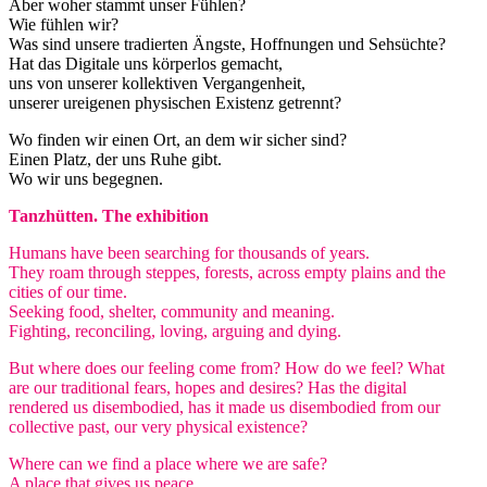
Aber woher stammt unser Fühlen?
Wie fühlen wir?
Was sind unsere tradierten Ängste, Hoffnungen und Sehsüchte?
Hat das Digitale uns körperlos gemacht,
uns von unserer kollektiven Vergangenheit,
unserer ureigenen physischen Existenz getrennt?
Wo finden wir einen Ort, an dem wir sicher sind?
Einen Platz, der uns Ruhe gibt.
Wo wir uns begegnen.
Tanzhütten. The exhibition
Humans have been searching for thousands of years.
They roam through steppes, forests, across empty plains and the
cities of our time.
Seeking food, shelter, community and meaning.
Fighting, reconciling, loving, arguing and dying.
But where does our feeling come from? How do we feel? What
are our traditional fears, hopes and desires? Has the digital
rendered us disembodied, has it made us disembodied from our
collective past, our very physical existence?
Where can we find a place where we are safe?
A place that gives us peace.