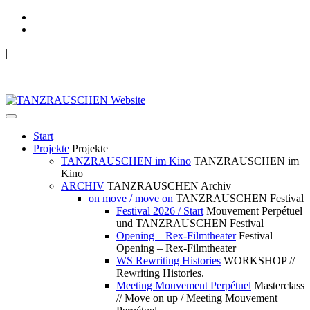
|
TANZRAUSCHEN Wuppertal
we live future now
Start
Projekte
Projekte
TANZRAUSCHEN im Kino
TANZRAUSCHEN im
Kino
ARCHIV
TANZRAUSCHEN Archiv
on move / move on
TANZRAUSCHEN Festival
Festival 2026 / Start
Mouvement Perpétuel
und TANZRAUSCHEN Festival
Opening – Rex-Filmtheater
Festival
Opening – Rex-Filmtheater
WS Rewriting Histories
WORKSHOP //
Rewriting Histories.
Meeting Mouvement Perpétuel
Masterclass
// Move on up / Meeting Mouvement