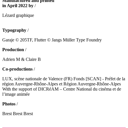
Manufactured and printed
in April 2022 by
/
Lézard graphique
Typography
/
Garaje © 205TF, Flutter © Jangs Müller Type Foundry
Production
/
Adrien M & Claire B
Co-productions
/
LUX, scène nationale de Valence (FR) Fonds [SCAN] - Préfet de la
région Auvergne-Rhône-Alpes et Région Auvergne-Rhône-Alpes
With the support of DICRéAM – Centre National du cinéma et de
l’image animée
Photos
/
Brest Brest Brest