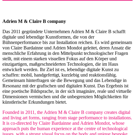
Adrien M & Claire B company
Das 2011 gegründete Unternehmen Adrien M & Claire B schafft
digitale und lebendige Kunstformen, die von der
Bühnenperformance bis zur Installation reichen. Es wird gemeinsam
von Claire Bardainne und Adrien Mondot geleitet, deren Ansatz die
menschliche Erfahrung in den Mittelpunkt technologischer Fragen
stellt, mit einem starken visuellen Fokus auf den Körper und
einzigartigen, maßgeschneiderten Technologien, die im Haus
entwickelt werden. Ihr Ziel ist es, lebendige digitale Kunst zu
schaffen: mobil, handgefertigt, kurzlebig und reaktionsfähig.
Gemeinsam hinterfragen sie die Bewegung und das Lebendige in
Resonanz mit der grafischen und digitalen Kunst. Das Ergebnis ist
eine poetische Bildsprache, in der sich imaginäre, reale und virtuelle
Dimensionen vermischen und die unbegrenzten Möglichkeiten für
künstlerische Erkundungen bietet.
Founded in 2011, the Adrien M & Claire B company creates digital
and living art forms, ranging from stage performance to installations.
It is co-directed by Claire Bardainne and Adrien Mondot, whose
approach puts the human experience at the centre of technological
issues, with a strong visual focus on the body and unique bespoke