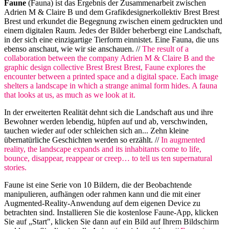
Faune
(Fauna) ist das Ergebnis der Zusammenarbeit zwischen
Adrien M & Claire B und dem Grafikdesignerkollektiv Brest Brest
Brest und erkundet die Begegnung zwischen einem gedruckten und
einem digitalen Raum. Jedes der Bilder beherbergt eine Landschaft,
in der sich eine einzigartige Tierform einnistet. Eine Fauna, die uns
ebenso anschaut, wie wir sie anschauen. //
The result of a
collaboration between the company Adrien M & Claire B and the
graphic design collective Brest Brest Brest, Faune explores the
encounter between a printed space and a digital space. Each image
shelters a landscape in which a strange animal form hides. A fauna
that looks at us, as much as we look at it.
In der erweiterten Realität dehnt sich die Landschaft aus und ihre
Bewohner werden lebendig, hüpfen auf und ab, verschwinden,
tauchen wieder auf oder schleichen sich an... Zehn kleine
übernatürliche Geschichten werden so erzählt. //
In augmented
reality, the landscape expands and its inhabitants come to life,
bounce, disappear, reappear or creep… to tell us ten supernatural
stories.
Faune ist eine Serie von 10 Bildern, die der Beobachtende
manipulieren, aufhängen oder rahmen kann und die mit einer
Augmented-Reality-Anwendung auf dem eigenen Device zu
betrachten sind. Installieren Sie die kostenlose Faune-App, klicken
Sie auf „Start", klicken Sie dann auf ein Bild auf Ihrem Bildschirm