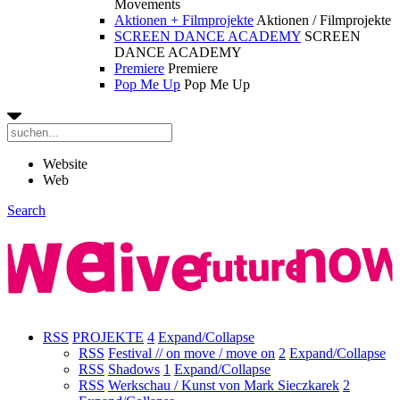
Movements
Aktionen + Filmprojekte
Aktionen / Filmprojekte
SCREEN DANCE ACADEMY
SCREEN
DANCE ACADEMY
Premiere
Premiere
Pop Me Up
Pop Me Up
Website
Web
Search
RSS
PROJEKTE
4
Expand/Collapse
RSS
Festival // on move / move on
2
Expand/Collapse
RSS
Shadows
1
Expand/Collapse
RSS
Werkschau / Kunst von Mark Sieczkarek
2