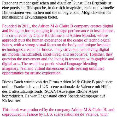
Resonanz mit der grafischen und digitalen Kunst. Das Ergebnis ist
eine poetische Bildsprache, in der sich imaginäre, reale und virtuelle
Dimensionen vermischen und die unbegrenzten Möglichkeiten für
künstlerische Erkundungen bietet.
Founded in 2011, the Adrien M & Claire B company creates digital
and living art forms, ranging from stage performance to installations.
It is co-directed by Claire Bardainne and Adrien Mondot, whose
approach puts the human experience at the centre of technological
issues, with a strong visual focus on the body and unique bespoke
technologies created in- house. They strive to create living digital
art: mobile, handcrafted, short-lived, and responsive. Together, they
question the movement and the living in resonance with graphic and
digital arts. The result is a poetic visual language blending
imaginary, real and virtual dimensions while bearing unlimited
opportunities for artistic exploration.
Dieses Buch wurde von der Firma Adrien M & Claire B produziert
und in Frankreich von LUX scène nationale de Valence mit Hilfe
des Unterstützungsfonds [SCAN] Auvergne-Rhône-Alpes
koproduziert. Es war Gegenstand einer Spendenkampagne auf
Kickstarter.
This book was produced by the company Adrien M & Claire B, and
coproduced in France by LUX scène nationale de Valence, with