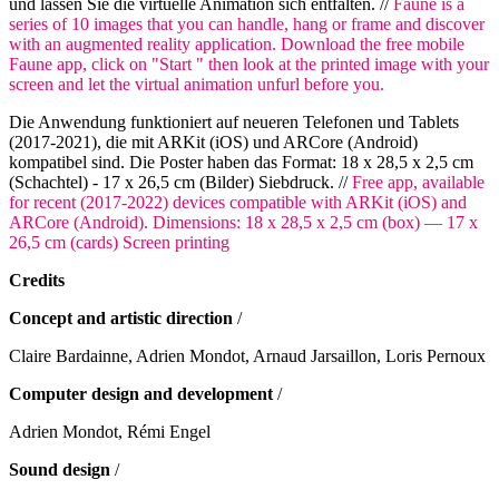
und lassen Sie die virtuelle Animation sich entfalten. //
Faune is a
series of 10 images that you can handle, hang or frame and discover
with an augmented reality application. Download the free mobile
Faune app, click on "Start " then look at the printed image with your
screen and let the virtual animation unfurl before you.
Die Anwendung funktioniert auf neueren Telefonen und Tablets
(2017-2021), die mit ARKit (iOS) und ARCore (Android)
kompatibel sind. Die Poster haben das Format: 18 x 28,5 x 2,5 cm
(Schachtel) - 17 x 26,5 cm (Bilder) Siebdruck. //
Free app, available
for recent (2017-2022) devices compatible with ARKit (iOS) and
ARCore (Android). Dimensions: 18 x 28,5 x 2,5 cm (box) — 17 x
26,5 cm (cards) Screen printing
Credits
Concept and artistic direction
/
Claire Bardainne, Adrien Mondot, Arnaud Jarsaillon, Loris Pernoux
Computer design and development
/
Adrien Mondot, Rémi Engel
Sound design
/