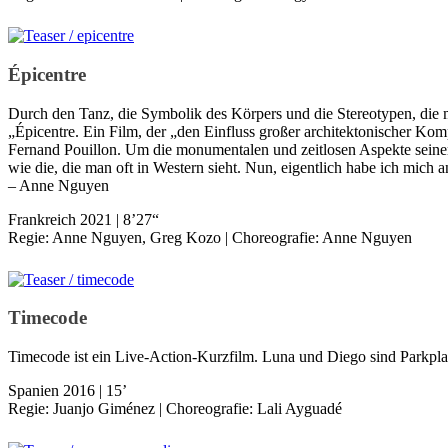
Épicentre
Durch den Tanz, die Symbolik des Körpers und die Stereotypen, die 
„Épicentre. Ein Film, der „den Einfluss großer architektonischer Komp
Fernand Pouillon. Um die monumentalen und zeitlosen Aspekte seine
wie die, die man oft in Western sieht. Nun, eigentlich habe ich mich 
– Anne Nguyen
Frankreich 2021 | 8’27“
Regie: Anne Nguyen, Greg Kozo | Choreografie: Anne Nguyen
Timecode
Timecode ist ein Live-Action-Kurzfilm. Luna und Diego sind Parkpla
Spanien 2016 | 15’
Regie: Juanjo Giménez | Choreografie: Lali Ayguadé