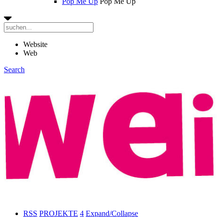
Pop Me Up
Pop Me Up
Website
Web
Search
RSS
PROJEKTE
4
Expand/Collapse