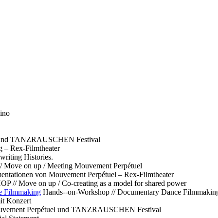
ino
l und TANZRAUSCHEN Festival
g – Rex-Filmtheater
ting Histories.
 // Move on up / Meeting Mouvement Perpétuel
ntationen von Mouvement Perpétuel – Rex-Filmtheater
// Move on up / Co-creating as a model for shared power
e Filmmaking
Hands--on-Workshop // Documentary Dance Filmmakin
it Konzert
Mouvement Perpétuel und TANZRAUSCHEN Festival