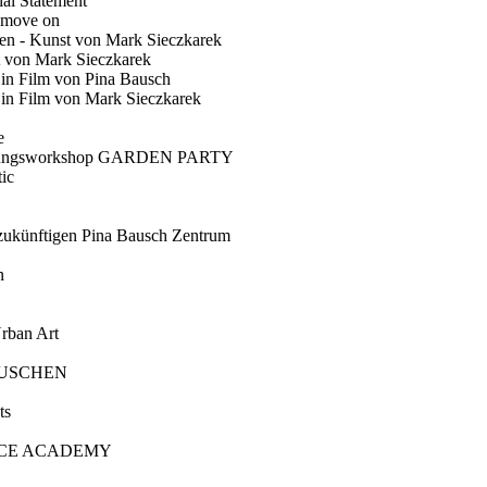
ial Statement
 move on
en - Kunst von Mark Sieczkarek
t von Mark Sieczkarek
Ein Film von Pina Bausch
in Film von Mark Sieczkarek
e
gungsworkshop GARDEN PARTY
ic
künftigen Pina Bausch Zentrum
n
rban Art
AUSCHEN
ts
CE ACADEMY