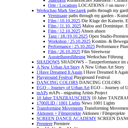
Statement
Kuratorisches Statement / Curator
Orte / Locations
LOCATIONS // on move /
Werkschau Mark Sieczarek
paths through my gard
Vernissage
paths through my garden - Kuns
Film / 10.10.2025
Die Klage der Kaiserin. 
Film / 11.10. 2025
Malou and Dominique. E
Film / 12.10.2025
Ahnen ahnen
Tanz / 18./19.10.2025
Open Studio-Premier
Workshop / 25.10.2025
Kostüm- & Bewe
Performance / 25.10.2025
Performance Plast
Film / 26.10.2025
Film Streetwear
Ausstellungsführung
Werkschau Führung
SHADOWS
SHADOWS – Tanzperformance im zu
A New Urban Art Story
A New Urban Art Story
I Have Dreamed It Again
I Have Dreamed It Agai
Playground Festival
Playground Festival
DANCING COLORS
DANCING COLORS
EGO – Journey of Urban Art
EGO – Journey of U
mAPs
mAPs - migrating Artists Project
10 Jahre TANZRAUSCHEN
10 Jahre TANZR
1700JLID / 1001 Lights
News 1001 Lights
Transforming Movements
Transforming Movemen
Aktionen + Filmprojekte
Aktionen / Filmprojekte
SCREEN DANCE ACADEMY
SCREEN DAN
Premiere
Premiere