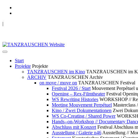
|
TANZRAUSCHEN Wuppertal
we live future now
Start
Projekte
Projekte
TANZRAUSCHEN im Kino
TANZRAUSCHEN im K
ARCHIV
TANZRAUSCHEN Archiv
on move / move on
TANZRAUSCHEN Festival
Festival 2026 / Start
Mouvement Perpétue
Opening – Rex-Filmtheater
Festival Openin
WS Rewriting Histories
WORKSHOP // Rewri
Meeting Mouvement Perpétuel
Masterclass
Kino / Zwei Dokumentationen
Zwei Dokume
WS Co-Creating / Shared Power
WORKSHOP 
Hands--on-Workshop // Documentary Danc
Abschluss mit Konzert
Festival Abschluss m
Ausstellung / Galerie n46
Ausstellung // 