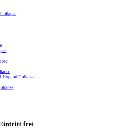
Collapse
e
apse
apse
lapse
1
Expand/Collapse
ollapse
Eintritt frei