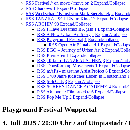
RSS
Festival // on move / move on
2
Expand/Collapse
RSS
Shadows
1
Expand/Collapse
RSS
Werkschau / Kunst von Mark Sieczkarek
2
Expand/
RSS
TANZRAUSCHEN im Kino
13
Expand/Collapse
RSS
ARCHIV
93
Expand/Collapse
RSS
I Have Dreamed It Again
1
Expand/Collapse
RSS
A New Urban Art Story
1
Expand/Collapse
RSS
Playground Festival
1
Expand/Collapse
RSS
Open Air Filmabend
1
Expand/Collaps
RSS
EGO – Journey of Urban Art
2
Expand/Coll
RSS
Premieren
1
Expand/Collapse
RSS
10 Jahre TANZRAUSCHEN
3
Expand/Coll
RSS
Transforming Movements
1
Expand/Collapse
RSS
mAPs - migrating Artist Project
6
Expand/Col
RSS
1700 Jahre jüdisches Leben in Deutschland
1
RSS
Soli Cuts
3
Expand/Collapse
RSS
SCREEN DANCE ACADEMY
4
Expand/C
RSS
Aktionen / Filmprojekte
6
Expand/Collapse
RSS
Pop Me Up
2
Expand/Collapse
Playground Festival Wuppertal
4. Juli 2025 / 20:30 Uhr / auf Utopiastadt / 