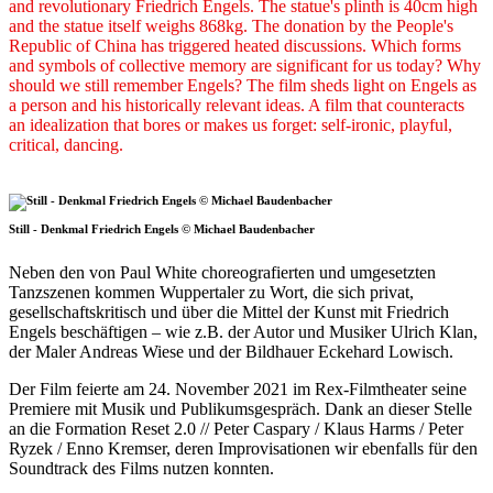
and revolutionary Friedrich Engels. The statue's plinth is 40cm high
and the statue itself weighs 868kg. The donation by the People's
Republic of China has triggered heated discussions. Which forms
and symbols of collective memory are significant for us today? Why
should we still remember Engels? The film sheds light on Engels as
a person and his historically relevant ideas. A film that counteracts
an idealization that bores or makes us forget: self-ironic, playful,
critical, dancing.
Still - Denkmal Friedrich Engels © Michael Baudenbacher
Neben den von Paul White choreografierten und umgesetzten
Tanzszenen kommen Wuppertaler zu Wort, die sich privat,
gesellschaftskritisch und über die Mittel der Kunst mit Friedrich
Engels beschäftigen – wie z.B. der Autor und Musiker Ulrich Klan,
der Maler Andreas Wiese und der Bildhauer Eckehard Lowisch.
Der Film feierte am 24. November 2021 im Rex-Filmtheater seine
Premiere mit Musik und Publikumsgespräch. Dank an dieser Stelle
an die Formation Reset 2.0 // Peter Caspary / Klaus Harms / Peter
Ryzek / Enno Kremser, deren Improvisationen wir ebenfalls für den
Soundtrack des Films nutzen konnten.