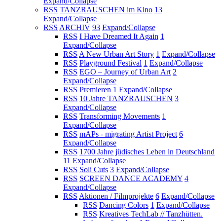
Expand/Collapse
RSS
TANZRAUSCHEN im Kino
13
Expand/Collapse
RSS
ARCHIV
93
Expand/Collapse
RSS
I Have Dreamed It Again
1
Expand/Collapse
RSS
A New Urban Art Story
1
Expand/Collapse
RSS
Playground Festival
1
Expand/Collapse
RSS
EGO – Journey of Urban Art
2
Expand/Collapse
RSS
Premieren
1
Expand/Collapse
RSS
10 Jahre TANZRAUSCHEN
3
Expand/Collapse
RSS
Transforming Movements
1
Expand/Collapse
RSS
mAPs - migrating Artist Project
6
Expand/Collapse
RSS
1700 Jahre jüdisches Leben in Deutschland
11
Expand/Collapse
RSS
Soli Cuts
3
Expand/Collapse
RSS
SCREEN DANCE ACADEMY
4
Expand/Collapse
RSS
Aktionen / Filmprojekte
6
Expand/Collapse
RSS
Dancing Colors
1
Expand/Collapse
RSS
Kreatives TechLab // Tanzhütten.