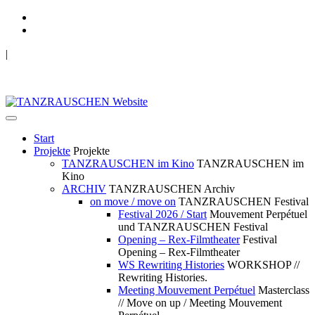
|
TANZRAUSCHEN Wuppertal
we live future now
Start
Projekte
Projekte
TANZRAUSCHEN im Kino
TANZRAUSCHEN im
Kino
ARCHIV
TANZRAUSCHEN Archiv
on move / move on
TANZRAUSCHEN Festival
Festival 2026 / Start
Mouvement Perpétuel
und TANZRAUSCHEN Festival
Opening – Rex-Filmtheater
Festival
Opening – Rex-Filmtheater
WS Rewriting Histories
WORKSHOP //
Rewriting Histories.
Meeting Mouvement Perpétuel
Masterclass
// Move on up / Meeting Mouvement