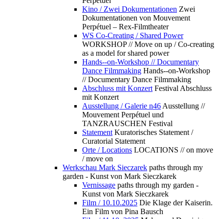
Perpétuel
Kino / Zwei Dokumentationen
Zwei
Dokumentationen von Mouvement
Perpétuel – Rex-Filmtheater
WS Co-Creating / Shared Power
WORKSHOP // Move on up / Co-creating
as a model for shared power
Hands--on-Workshop // Documentary
Dance Filmmaking
Hands--on-Workshop
// Documentary Dance Filmmaking
Abschluss mit Konzert
Festival Abschluss
mit Konzert
Ausstellung / Galerie n46
Ausstellung //
Mouvement Perpétuel und
TANZRAUSCHEN Festival
Statement
Kuratorisches Statement /
Curatorial Statement
Orte / Locations
LOCATIONS // on move
/ move on
Werkschau Mark Sieczarek
paths through my
garden - Kunst von Mark Sieczkarek
Vernissage
paths through my garden -
Kunst von Mark Sieczkarek
Film / 10.10.2025
Die Klage der Kaiserin.
Ein Film von Pina Bausch