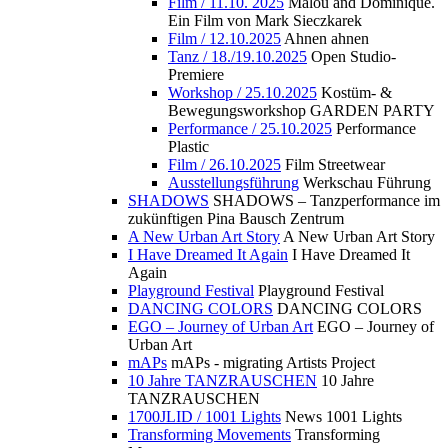
Film / 11.10. 2025
Malou and Dominique.
Ein Film von Mark Sieczkarek
Film / 12.10.2025
Ahnen ahnen
Tanz / 18./19.10.2025
Open Studio-
Premiere
Workshop / 25.10.2025
Kostüm- &
Bewegungsworkshop GARDEN PARTY
Performance / 25.10.2025
Performance
Plastic
Film / 26.10.2025
Film Streetwear
Ausstellungsführung
Werkschau Führung
SHADOWS
SHADOWS – Tanzperformance im
zukünftigen Pina Bausch Zentrum
A New Urban Art Story
A New Urban Art Story
I Have Dreamed It Again
I Have Dreamed It
Again
Playground Festival
Playground Festival
DANCING COLORS
DANCING COLORS
EGO – Journey of Urban Art
EGO – Journey of
Urban Art
mAPs
mAPs - migrating Artists Project
10 Jahre TANZRAUSCHEN
10 Jahre
TANZRAUSCHEN
1700JLID / 1001 Lights
News 1001 Lights
Transforming Movements
Transforming