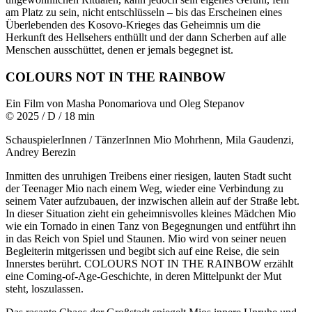
am Platz zu sein, nicht entschlüsseln – bis das Erscheinen eines
Überlebenden des Kosovo-Krieges das Geheimnis um die
Herkunft des Hellsehers enthüllt und der dann Scherben auf alle
Menschen ausschüttet, denen er jemals begegnet ist.
COLOURS NOT IN THE RAINBOW
Ein Film von Masha Ponomariova und Oleg Stepanov
© 2025 / D / 18 min
SchauspielerInnen / TänzerInnen Mio Mohrhenn, Mila Gaudenzi,
Andrey Berezin
Inmitten des unruhigen Treibens einer riesigen, lauten Stadt sucht
der Teenager Mio nach einem Weg, wieder eine Verbindung zu
seinem Vater aufzubauen, der inzwischen allein auf der Straße lebt.
In dieser Situation zieht ein geheimnisvolles kleines Mädchen Mio
wie ein Tornado in einen Tanz von Begegnungen und entführt ihn
in das Reich von Spiel und Staunen. Mio wird von seiner neuen
Begleiterin mitgerissen und begibt sich auf eine Reise, die sein
Innerstes berührt. COLOURS NOT IN THE RAINBOW erzählt
eine Coming-of-Age-Geschichte, in deren Mittelpunkt der Mut
steht, loszulassen.