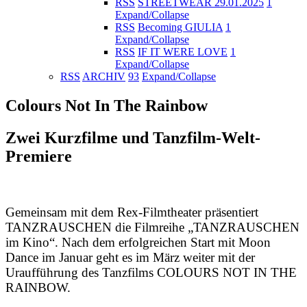
RSS
STREETWEAR 29.01.2025
1
Expand/Collapse
RSS
Becoming GIULIA
1
Expand/Collapse
RSS
IF IT WERE LOVE
1
Expand/Collapse
RSS
ARCHIV
93
Expand/Collapse
Colours Not In The Rainbow
Zwei Kurzfilme und Tanzfilm-Welt-
Premiere
Gemeinsam mit dem Rex-Filmtheater präsentiert
TANZRAUSCHEN die Filmreihe „TANZRAUSCHEN
im Kino“. Nach dem erfolgreichen Start mit Moon
Dance im Januar geht es im März weiter mit der
Uraufführung des Tanzfilms COLOURS NOT IN THE
RAINBOW.