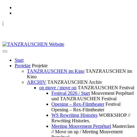
|
TANZRAUSCHEN Wuppertal
we live future now
Start
Projekte
Projekte
TANZRAUSCHEN im Kino
TANZRAUSCHEN im
Kino
ARCHIV
TANZRAUSCHEN Archiv
on move / move on
TANZRAUSCHEN Festival
Festival 2026 / Start
Mouvement Perpétuel
und TANZRAUSCHEN Festival
Opening – Rex-Filmtheater
Festival
Opening – Rex-Filmtheater
WS Rewriting Histories
WORKSHOP //
Rewriting Histories.
Meeting Mouvement Perpétuel
Masterclass
// Move on up / Meeting Mouvement