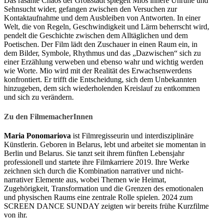
Das rasante Chaos der Großstadt spiegelt Mios innere Unruhe und
Sehnsucht wider, gefangen zwischen den Versuchen zur
Kontaktaufnahme und dem Ausbleiben von Antworten. In einer
Welt, die von Regeln, Geschwindigkeit und Lärm beherrscht wird,
pendelt die Geschichte zwischen dem Alltäglichen und dem
Poetischen. Der Film lädt den Zuschauer in einen Raum ein, in
dem Bilder, Symbole, Rhythmus und das „Dazwischen“ sich zu
einer Erzählung verweben und ebenso wahr und wichtig werden
wie Worte. Mio wird mit der Realität des Erwachsenwerdens
konfrontiert. Er trifft die Entscheidung, sich dem Unbekannten
hinzugeben, dem sich wiederholenden Kreislauf zu entkommen
und sich zu verändern.
Zu den FilmemacherInnen
Maria Ponomariova
ist Filmregisseurin und interdisziplinäre
Künstlerin. Geboren in Belarus, lebt und arbeitet sie momentan in
Berlin und Belarus. Sie tanzt seit ihrem fünften Lebensjahr
professionell und startete ihre Filmkarriere 2019. Ihre Werke
zeichnen sich durch die Kombination narrativer und nicht-
narrativer Elemente aus, wobei Themen wie Heimat,
Zugehörigkeit, Transformation und die Grenzen des emotionalen
und physischen Raums eine zentrale Rolle spielen. 2024 zum
SCREEN DANCE SUNDAY zeigten wir bereits frühe Kurzfilme
von ihr.