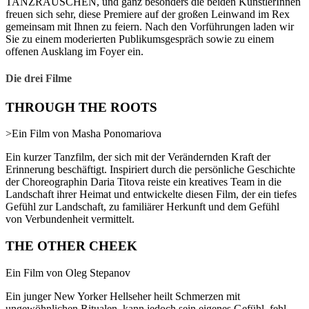
TANZRAUSCHEN, und ganz besonders die beiden KünstlerInnen
freuen sich sehr, diese Premiere auf der großen Leinwand im Rex
gemeinsam mit Ihnen zu feiern. Nach den Vorführungen laden wir
Sie zu einem moderierten Publikumsgespräch sowie zu einem
offenen Ausklang im Foyer ein.
Die drei Filme
THROUGH THE ROOTS
>Ein Film von Masha Ponomariova
Ein kurzer Tanzfilm, der sich mit der Verändernden Kraft der
Erinnerung beschäftigt. Inspiriert durch die persönliche Geschichte
der Choreographin Daria Titova reiste ein kreatives Team in die
Landschaft ihrer Heimat und entwickelte diesen Film, der ein tiefes
Gefühl zur Landschaft, zu familiärer Herkunft und dem Gefühl
von Verbundenheit vermittelt.
THE OTHER CHEEK
Ein Film von Oleg Stepanov
Ein junger New Yorker Hellseher heilt Schmerzen mit
ungewöhnlichen Ritualen, kann jedoch sein eigenes Gefühl, fehl