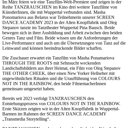
Im März feiern wir eine Tanzfilm-Welt-Premiere und zeigen in der
Reihe TANZRAUSCHEN im Kino drei weitere Tanzfilme von
KünstlerInnen, die mit Wuppertal verbunden sind. Masha
Ponomariova aus Belarus war Teilnehmerin unserer SCREEN
DANCE ACADEMY 2023 in der Alten Knopffabrik und Oleg
Stepanov tanzte im Tanztheater Wuppertal Pina Bausch. Beide
bewegen sich in ihrer Ausbildung und Arbeit zwischen den beiden
Genres Tanz und Film. Beide wissen um die Anforderungen der
Live-Performance und auch um die Übersetzungen von Tanz auf die
Leinwand und können beeindruckende Bilder schaffen.
Die Zuschauer erwartet ein Tanzfilm von Masha Ponamariova
THROUGH THE ROOTS mit Sehnsucht weckenden
Landschaftsbildern aus ihrer Heimat, ein Film von Oleg Stepanov
THE OTHER CHEEK, über einen New Yorker Hellseher mit
ungewöhnlichen Ritualen und die Uraufführung von COLOURS
NOT IN THE RAINBOW, den beide FilmemacherInnen
gemeinsam umgesetzt haben.
Bereits seit 2023 verfolgt TANZRAUSCHEN den
Entstehungsprozess von COLOURS NOT IN THE RAINBOW.
Erste Skizzen zeigten wir in der Alten Knopffabrik in Wuppertal-
Barmen im Rahmen der SCREEN DANCE ACADEMY
„Transmedia Storytelling“.