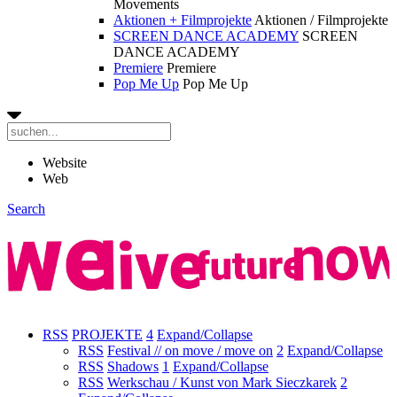
Movements
Aktionen + Filmprojekte
Aktionen / Filmprojekte
SCREEN DANCE ACADEMY
SCREEN
DANCE ACADEMY
Premiere
Premiere
Pop Me Up
Pop Me Up
Website
Web
Search
RSS
PROJEKTE
4
Expand/Collapse
RSS
Festival // on move / move on
2
Expand/Collapse
RSS
Shadows
1
Expand/Collapse
RSS
Werkschau / Kunst von Mark Sieczkarek
2