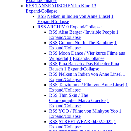
Expand/Collapse
RSS
TANZRAUSCHEN im Kino
13
Expand/Collapse
RSS
Nelken in Indien von Anne Linsel
1
Expand/Collapse
RSS
ARCHIV
0
Expand/Collapse
RSS
Alisa Berger / Invisible People
1
Expand/Collapse
RSS
Colours Not In The Rainbow
1
Expand/Collapse
RSS
Moon Dance / Vier kurze Filme aus
Wuppertal
1
Expand/Collapse
RSS
Pina Bausch / Das Erbe der Pina
Bausch
1
Expand/Collapse
RSS
Nelken in Indien von Anne Linsel
1
Expand/Collapse
RSS
Tanzträume / Film von Anne Linsel
1
Expand/Collapse
RSS
Thin Skin / The
Choreographer Marco Goecke
1
Expand/Collapse
RSS
YOO / Filme von Minkyou Yoo
1
Expand/Collapse
RSS
STREETWEAR 04.02.2025
1
Expand/Collapse