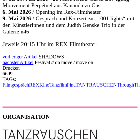
Mouvement Perpétuel aus Kananda zu Gast
6. Mai 2026
/ Opening im Rex-Filmtheater
9. Mai 2026
/ Gespräch und Konzert zu „1001 lights“ mit
den KünstlerInnen und dem Judith Genske Trio in der
Galerie n46
Jeweils 20:15 Uhr im REX-Filmtheater
vorheriger Artikel
SHADOWS
nächster Artikel
Festival // on move / move on
Drucken
6699
TAGs:
Filmgespräch
REX
Kino
Tanzfilm
Pina
TANTRAUSCHEN
ThroughTh
ORGANISATION