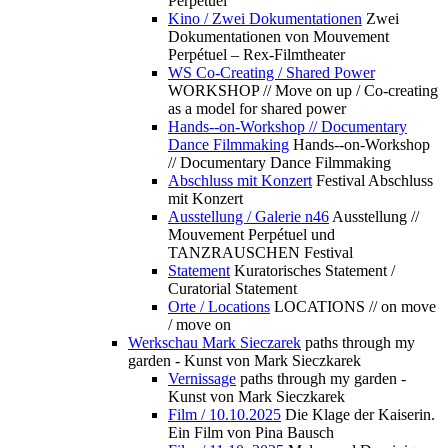
Perpétuel
Kino / Zwei Dokumentationen
Zwei
Dokumentationen von Mouvement
Perpétuel – Rex-Filmtheater
WS Co-Creating / Shared Power
WORKSHOP // Move on up / Co-creating
as a model for shared power
Hands--on-Workshop // Documentary
Dance Filmmaking
Hands--on-Workshop
// Documentary Dance Filmmaking
Abschluss mit Konzert
Festival Abschluss
mit Konzert
Ausstellung / Galerie n46
Ausstellung //
Mouvement Perpétuel und
TANZRAUSCHEN Festival
Statement
Kuratorisches Statement /
Curatorial Statement
Orte / Locations
LOCATIONS // on move
/ move on
Werkschau Mark Sieczarek
paths through my
garden - Kunst von Mark Sieczkarek
Vernissage
paths through my garden -
Kunst von Mark Sieczkarek
Film / 10.10.2025
Die Klage der Kaiserin.
Ein Film von Pina Bausch