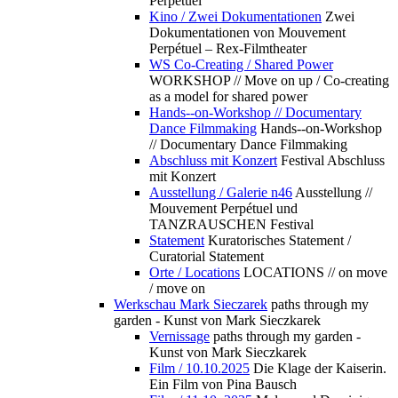
Perpétuel
Kino / Zwei Dokumentationen
Zwei
Dokumentationen von Mouvement
Perpétuel – Rex-Filmtheater
WS Co-Creating / Shared Power
WORKSHOP // Move on up / Co-creating
as a model for shared power
Hands--on-Workshop // Documentary
Dance Filmmaking
Hands--on-Workshop
// Documentary Dance Filmmaking
Abschluss mit Konzert
Festival Abschluss
mit Konzert
Ausstellung / Galerie n46
Ausstellung //
Mouvement Perpétuel und
TANZRAUSCHEN Festival
Statement
Kuratorisches Statement /
Curatorial Statement
Orte / Locations
LOCATIONS // on move
/ move on
Werkschau Mark Sieczarek
paths through my
garden - Kunst von Mark Sieczkarek
Vernissage
paths through my garden -
Kunst von Mark Sieczkarek
Film / 10.10.2025
Die Klage der Kaiserin.
Ein Film von Pina Bausch