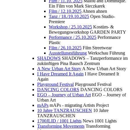
Film / 11.10. 2025
Malou and Dominique.
Ein Film von Mark Sieczkarek
Film / 12.10.2025
Ahnen ahnen
Tanz / 18./19.10.2025
Open Studio-
Premiere
Workshop / 25.10.2025
Kostüm- &
Bewegungsworkshop GARDEN PARTY
Performance / 25.10.2025
Performance
Plastic
Film / 26.10.2025
Film Streetwear
Ausstellungsführung
Werkschau Führung
SHADOWS
SHADOWS – Tanzperformance im
zukünftigen Pina Bausch Zentrum
A New Urban Art Story
A New Urban Art Story
I Have Dreamed It Again
I Have Dreamed It
Again
Playground Festival
Playground Festival
DANCING COLORS
DANCING COLORS
EGO – Journey of Urban Art
EGO – Journey of
Urban Art
mAPs
mAPs - migrating Artists Project
10 Jahre TANZRAUSCHEN
10 Jahre
TANZRAUSCHEN
1700JLID / 1001 Lights
News 1001 Lights
Transforming Movements
Transforming