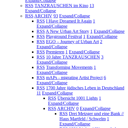
Expand/Collapse
RSS
TANZRAUSCHEN im Kino
13
Expand/Collapse
RSS
ARCHIV
93
Expand/Collapse
RSS
I Have Dreamed It Again
1
Expand/Collapse
RSS
A New Urban Art Story
1
Expand/Collapse
RSS
Playground Festival
1
Expand/Collapse
RSS
EGO – Journey of Urban Art
2
Expand/Collapse
RSS
Premieren
1
Expand/Collapse
RSS
10 Jahre TANZRAUSCHEN
3
Expand/Collapse
RSS
Transforming Movements
1
Expand/Collapse
RSS
mAPs - migrating Artist Project
6
Expand/Collapse
RSS
1700 Jahre jüdisches Leben in Deutschland
11
Expand/Collapse
RSS
Übersicht 1001 Lights
1
Expand/Collapse
RSS
ARCHIV
0
Expand/Collapse
RSS
Drei Metzger und eine Bank //
Haus Martfeld / Schwelm
1
Expand/Collapse