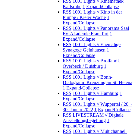
RSS
1001 Lights // Kinemathek
Karlsruhe
1
Expand/Collapse
RSS
1001 Lights // Kino in der
Pumpe / Kieler Woche
1
Expand/Collapse
RSS
1001 Lights // Panorama-Saal
Ev. Akademie Frankfurt
1
Expand/Collapse
RSS
1001 Lights // Ehemalige
Synagoge Gelnhausen
1
Expand/Collapse
RSS
1001 Lights // Brotfabrik
Overbeck / Duisburg
1
Expand/Collapse
RSS
1001 Lights // Bonn-
Dialograum Kreuzung an St. Helena
1
Expand/Collapse
RSS
1001 Lights // Hamburg
1
Expand/Collapse
RSS
1001 Lights // Wuppertal / 20. -
30. Januar 2022
1
Expand/Collapse
RSS
LIVESTREAM // Digitale
Ausstellungsbegehung
1
Expand/Collapse
RSS
1001 Lights // Multichannel-