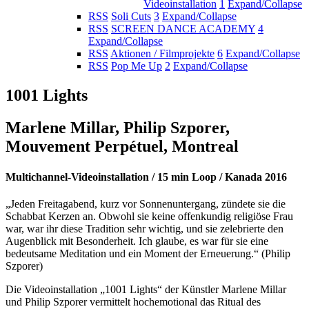
Videoinstallation
1
Expand/Collapse
RSS
Soli Cuts
3
Expand/Collapse
RSS
SCREEN DANCE ACADEMY
4
Expand/Collapse
RSS
Aktionen / Filmprojekte
6
Expand/Collapse
RSS
Pop Me Up
2
Expand/Collapse
1001 Lights
Marlene Millar, Philip Szporer,
Mouvement Perpétuel, Montreal
Multichannel-Videoinstallation / 15 min Loop / Kanada 2016
„Jeden Freitagabend, kurz vor Sonnenuntergang, zündete sie die
Schabbat Kerzen an. Obwohl sie keine offenkundig religiöse Frau
war, war ihr diese Tradition sehr wichtig, und sie zelebrierte den
Augenblick mit Besonderheit. Ich glaube, es war für sie eine
bedeutsame Meditation und ein Moment der Erneuerung.“ (Philip
Szporer)
Die Videoinstallation „1001 Lights“ der Künstler Marlene Millar
und Philip Szporer vermittelt hochemotional das Ritual des