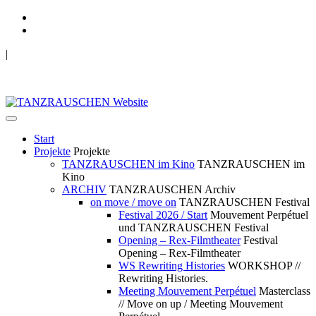
|
TANZRAUSCHEN Wuppertal
we live future now
Start
Projekte
Projekte
TANZRAUSCHEN im Kino
TANZRAUSCHEN im
Kino
ARCHIV
TANZRAUSCHEN Archiv
on move / move on
TANZRAUSCHEN Festival
Festival 2026 / Start
Mouvement Perpétuel
und TANZRAUSCHEN Festival
Opening – Rex-Filmtheater
Festival
Opening – Rex-Filmtheater
WS Rewriting Histories
WORKSHOP //
Rewriting Histories.
Meeting Mouvement Perpétuel
Masterclass
// Move on up / Meeting Mouvement