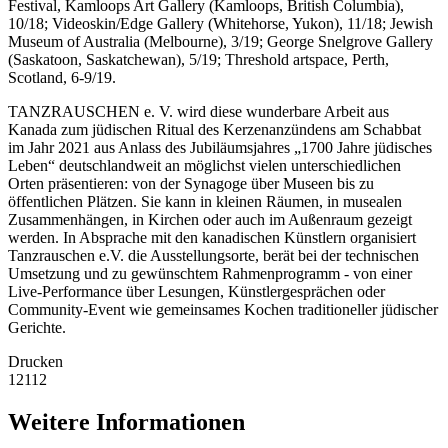
Festival, Kamloops Art Gallery (Kamloops, British Columbia),
10/18; Videoskin/Edge Gallery (Whitehorse, Yukon), 11/18; Jewish
Museum of Australia (Melbourne), 3/19; George Snelgrove Gallery
(Saskatoon, Saskatchewan), 5/19; Threshold artspace, Perth,
Scotland, 6-9/19.
TANZRAUSCHEN e. V. wird diese wunderbare Arbeit aus
Kanada zum jüdischen Ritual des Kerzenanzündens am Schabbat
im Jahr 2021 aus Anlass des Jubiläumsjahres „1700 Jahre jüdisches
Leben“ deutschlandweit an möglichst vielen unterschiedlichen
Orten präsentieren: von der Synagoge über Museen bis zu
öffentlichen Plätzen. Sie kann in kleinen Räumen, in musealen
Zusammenhängen, in Kirchen oder auch im Außenraum gezeigt
werden. In Absprache mit den kanadischen Künstlern organisiert
Tanzrauschen e.V. die Ausstellungsorte, berät bei der technischen
Umsetzung und zu gewünschtem Rahmenprogramm - von einer
Live-Performance über Lesungen, Künstlergesprächen oder
Community-Event wie gemeinsames Kochen traditioneller jüdischer
Gerichte.
Drucken
12112
Weitere Informationen