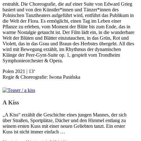
erstrahlt. Die Cho­reografie, die auf einer Suite von Ed­ward Grieg
basiert und von den Künstler*innen und Tänzer*innen des
Polnischen Tanztheaters aufgeführt wird, entführt das Publikum in
die Welt der Flora. Es ermöglicht, einen Tag im Leben einer
Pflanze zu erleben, vom Moment der Blüte bis zum Ende, das in
warme Nostalgie getaucht ist. Der Film lädt ein, in die wunderbare
Welt der Blüten und Blätter einzutauchen, in das Grün, Rot und
Violett, das in das Grau und Braun des Herbstes übergeht. All dies
wird mit Bewegung erzählt, im Rhythmus der dynamischen
Klänge der Peer-Gynt-Suite op. 1, gespielt vom Trondheim
Symphonieorchester & Opera.
Polen 2021 | 13‘
Regie & Choreografie: Iwona Pasińska
A Kiss
„A Kiss“ erzählt die Geschichte eines jungen Mannes, der sich
über Straßen, Sportplätze, Dächer und den Himmel entlang zu
seinem ersten Kuss mit einer neuen Geliebten tanzt. Ein erster
Kuss ist nicht immer einfach …