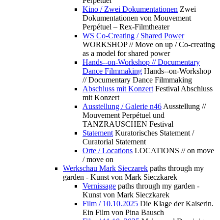
Perpétuel
Kino / Zwei Dokumentationen
Zwei
Dokumentationen von Mouvement
Perpétuel – Rex-Filmtheater
WS Co-Creating / Shared Power
WORKSHOP // Move on up / Co-creating
as a model for shared power
Hands--on-Workshop // Documentary
Dance Filmmaking
Hands--on-Workshop
// Documentary Dance Filmmaking
Abschluss mit Konzert
Festival Abschluss
mit Konzert
Ausstellung / Galerie n46
Ausstellung //
Mouvement Perpétuel und
TANZRAUSCHEN Festival
Statement
Kuratorisches Statement /
Curatorial Statement
Orte / Locations
LOCATIONS // on move
/ move on
Werkschau Mark Sieczarek
paths through my
garden - Kunst von Mark Sieczkarek
Vernissage
paths through my garden -
Kunst von Mark Sieczkarek
Film / 10.10.2025
Die Klage der Kaiserin.
Ein Film von Pina Bausch