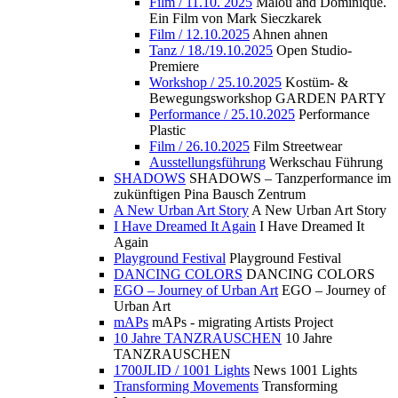
Film / 11.10. 2025
Malou and Dominique.
Ein Film von Mark Sieczkarek
Film / 12.10.2025
Ahnen ahnen
Tanz / 18./19.10.2025
Open Studio-
Premiere
Workshop / 25.10.2025
Kostüm- &
Bewegungsworkshop GARDEN PARTY
Performance / 25.10.2025
Performance
Plastic
Film / 26.10.2025
Film Streetwear
Ausstellungsführung
Werkschau Führung
SHADOWS
SHADOWS – Tanzperformance im
zukünftigen Pina Bausch Zentrum
A New Urban Art Story
A New Urban Art Story
I Have Dreamed It Again
I Have Dreamed It
Again
Playground Festival
Playground Festival
DANCING COLORS
DANCING COLORS
EGO – Journey of Urban Art
EGO – Journey of
Urban Art
mAPs
mAPs - migrating Artists Project
10 Jahre TANZRAUSCHEN
10 Jahre
TANZRAUSCHEN
1700JLID / 1001 Lights
News 1001 Lights
Transforming Movements
Transforming