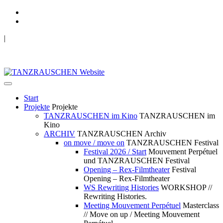
|
TANZRAUSCHEN Wuppertal
we live future now
Start
Projekte
Projekte
TANZRAUSCHEN im Kino
TANZRAUSCHEN im
Kino
ARCHIV
TANZRAUSCHEN Archiv
on move / move on
TANZRAUSCHEN Festival
Festival 2026 / Start
Mouvement Perpétuel
und TANZRAUSCHEN Festival
Opening – Rex-Filmtheater
Festival
Opening – Rex-Filmtheater
WS Rewriting Histories
WORKSHOP //
Rewriting Histories.
Meeting Mouvement Perpétuel
Masterclass
// Move on up / Meeting Mouvement