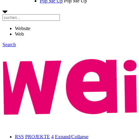
Pop Me Up
Pop Me Up
Website
Web
Search
RSS
PROJEKTE
4
Expand/Collapse