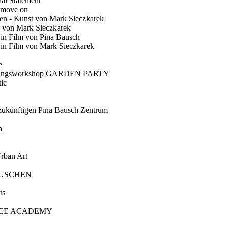
ial Statement
 move on
en - Kunst von Mark Sieczkarek
t von Mark Sieczkarek
Ein Film von Pina Bausch
in Film von Mark Sieczkarek
e
gungsworkshop GARDEN PARTY
ic
künftigen Pina Bausch Zentrum
n
rban Art
AUSCHEN
ts
CE ACADEMY