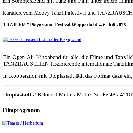
Ein Sommerabend mit Tanz und Film unter freiem Himm
Kuratiert vom Moovy Tanzfilmfestival und TANZRAUSC
TRAILER // Playground Festival Wuppertal 4. – 6. Juli 2025
Ein Open-Air-Kinoabend für alle, die Filme und Tanz l
TANZRAUSCHEN faszinierende internationale Tanzfilme
In Kooperation mit Utopiastadt lädt das Format dazu ei
Utopiastadt
// Bahnhof Mirke / Mirker Straße 48 / 421
Filmprogramm