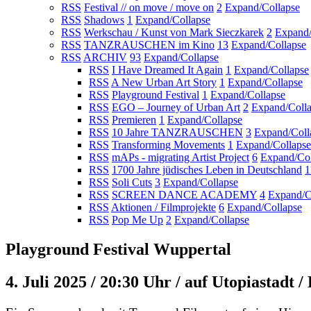
RSS
Festival // on move / move on
2
Expand/Collapse
RSS
Shadows
1
Expand/Collapse
RSS
Werkschau / Kunst von Mark Sieczkarek
2
Expand/
RSS
TANZRAUSCHEN im Kino
13
Expand/Collapse
RSS
ARCHIV
93
Expand/Collapse
RSS
I Have Dreamed It Again
1
Expand/Collapse
RSS
A New Urban Art Story
1
Expand/Collapse
RSS
Playground Festival
1
Expand/Collapse
RSS
EGO – Journey of Urban Art
2
Expand/Coll
RSS
Premieren
1
Expand/Collapse
RSS
10 Jahre TANZRAUSCHEN
3
Expand/Coll
RSS
Transforming Movements
1
Expand/Collapse
RSS
mAPs - migrating Artist Project
6
Expand/Col
RSS
1700 Jahre jüdisches Leben in Deutschland
1
RSS
Soli Cuts
3
Expand/Collapse
RSS
SCREEN DANCE ACADEMY
4
Expand/C
RSS
Aktionen / Filmprojekte
6
Expand/Collapse
RSS
Pop Me Up
2
Expand/Collapse
Playground Festival Wuppertal
4. Juli 2025 / 20:30 Uhr / auf Utopiastadt / 