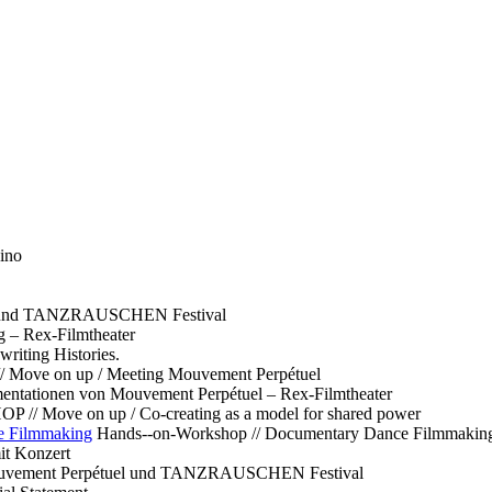
ino
l und TANZRAUSCHEN Festival
g – Rex-Filmtheater
ting Histories.
 // Move on up / Meeting Mouvement Perpétuel
ntationen von Mouvement Perpétuel – Rex-Filmtheater
// Move on up / Co-creating as a model for shared power
e Filmmaking
Hands--on-Workshop // Documentary Dance Filmmakin
it Konzert
Mouvement Perpétuel und TANZRAUSCHEN Festival