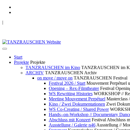
|
TANZRAUSCHEN Wuppertal
we live future now
Start
Projekte
Projekte
TANZRAUSCHEN im Kino
TANZRAUSCHEN im K
ARCHIV
TANZRAUSCHEN Archiv
on move / move on
TANZRAUSCHEN Festival
Festival 2026 / Start
Mouvement Perpétue
Opening – Rex-Filmtheater
Festival Openin
WS Rewriting Histories
WORKSHOP // Rewri
Meeting Mouvement Perpétuel
Masterclass
Kino / Zwei Dokumentationen
Zwei Dokume
WS Co-Creating / Shared Power
WORKSHOP 
Hands--on-Workshop // Documentary Danc
Abschluss mit Konzert
Festival Abschluss m
Ausstellung / Galerie n46
Ausstellung // 