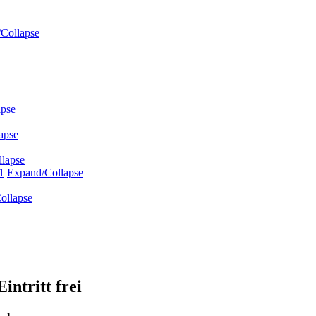
Collapse
apse
apse
lapse
1
Expand/Collapse
ollapse
Eintritt frei