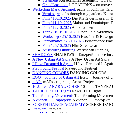
Statement
Kuratorisches Statement / Curator
Orte / Locations
LOCATIONS // on move /
Werkschau Mark Sieczarek
paths through my gard
Vernissage
paths through my garden - Kuns
Film / 10.10.2025
Die Klage der Kaiserin. 
Film / 11.10. 2025
Malou and Dominique. E
Film / 12.10.2025
Ahnen ahnen
Tanz / 18./19.10.2025
Open Studio-Premier
Workshop / 25.10.2025
Kostüm- & Bewe
Performance / 25.10.2025
Performance Plast
Film / 26.10.2025
Film Streetwear
Ausstellungsführung
Werkschau Führung
SHADOWS
SHADOWS – Tanzperformance im zu
A New Urban Art Story
A New Urban Art Story
I Have Dreamed It Again
I Have Dreamed It Agai
Playground Festival
Playground Festival
DANCING COLORS
DANCING COLORS
EGO – Journey of Urban Art
EGO – Journey of U
mAPs
mAPs - migrating Artists Project
10 Jahre TANZRAUSCHEN
10 Jahre TANZR
1700JLID / 1001 Lights
News 1001 Lights
Transforming Movements
Transforming Movemen
Aktionen + Filmprojekte
Aktionen / Filmprojekte
SCREEN DANCE ACADEMY
SCREEN DAN
Premiere
Premiere