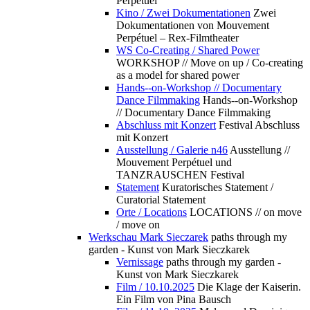
Perpétuel
Kino / Zwei Dokumentationen
Zwei
Dokumentationen von Mouvement
Perpétuel – Rex-Filmtheater
WS Co-Creating / Shared Power
WORKSHOP // Move on up / Co-creating
as a model for shared power
Hands--on-Workshop // Documentary
Dance Filmmaking
Hands--on-Workshop
// Documentary Dance Filmmaking
Abschluss mit Konzert
Festival Abschluss
mit Konzert
Ausstellung / Galerie n46
Ausstellung //
Mouvement Perpétuel und
TANZRAUSCHEN Festival
Statement
Kuratorisches Statement /
Curatorial Statement
Orte / Locations
LOCATIONS // on move
/ move on
Werkschau Mark Sieczarek
paths through my
garden - Kunst von Mark Sieczkarek
Vernissage
paths through my garden -
Kunst von Mark Sieczkarek
Film / 10.10.2025
Die Klage der Kaiserin.
Ein Film von Pina Bausch