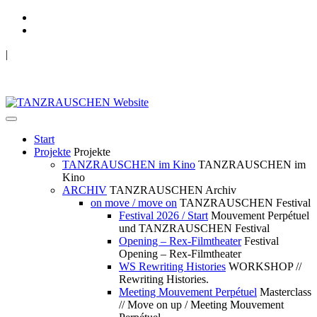
|
TANZRAUSCHEN Wuppertal
we live future now
Start
Projekte
Projekte
TANZRAUSCHEN im Kino
TANZRAUSCHEN im
Kino
ARCHIV
TANZRAUSCHEN Archiv
on move / move on
TANZRAUSCHEN Festival
Festival 2026 / Start
Mouvement Perpétuel
und TANZRAUSCHEN Festival
Opening – Rex-Filmtheater
Festival
Opening – Rex-Filmtheater
WS Rewriting Histories
WORKSHOP //
Rewriting Histories.
Meeting Mouvement Perpétuel
Masterclass
// Move on up / Meeting Mouvement