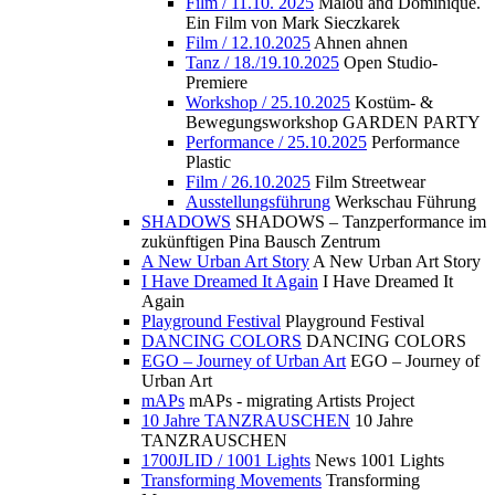
Film / 11.10. 2025
Malou and Dominique.
Ein Film von Mark Sieczkarek
Film / 12.10.2025
Ahnen ahnen
Tanz / 18./19.10.2025
Open Studio-
Premiere
Workshop / 25.10.2025
Kostüm- &
Bewegungsworkshop GARDEN PARTY
Performance / 25.10.2025
Performance
Plastic
Film / 26.10.2025
Film Streetwear
Ausstellungsführung
Werkschau Führung
SHADOWS
SHADOWS – Tanzperformance im
zukünftigen Pina Bausch Zentrum
A New Urban Art Story
A New Urban Art Story
I Have Dreamed It Again
I Have Dreamed It
Again
Playground Festival
Playground Festival
DANCING COLORS
DANCING COLORS
EGO – Journey of Urban Art
EGO – Journey of
Urban Art
mAPs
mAPs - migrating Artists Project
10 Jahre TANZRAUSCHEN
10 Jahre
TANZRAUSCHEN
1700JLID / 1001 Lights
News 1001 Lights
Transforming Movements
Transforming