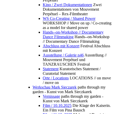
Perpétuel
Kino / Zwei Dokumentationen
Zwei
Dokumentationen von Mouvement
Perpétuel – Rex-Filmtheater
WS Co-Creating / Shared Power
WORKSHOP // Move on up / Co-creating
as a model for shared power
Hands--on-Workshop // Documentary
Dance Filmmaking
Hands--on-Workshop
// Documentary Dance Filmmaking
Abschluss mit Konzert
Festival Abschluss
mit Konzert
Ausstellung / Galerie n46
Ausstellung //
Mouvement Perpétuel und
TANZRAUSCHEN Festival
Statement
Kuratorisches Statement /
Curatorial Statement
Orte / Locations
LOCATIONS // on move
/ move on
Werkschau Mark Sieczarek
paths through my
garden - Kunst von Mark Sieczkarek
Vernissage
paths through my garden -
Kunst von Mark Sieczkarek
Film / 10.10.2025
Die Klage der Kaiserin.
Ein Film von Pina Bausch