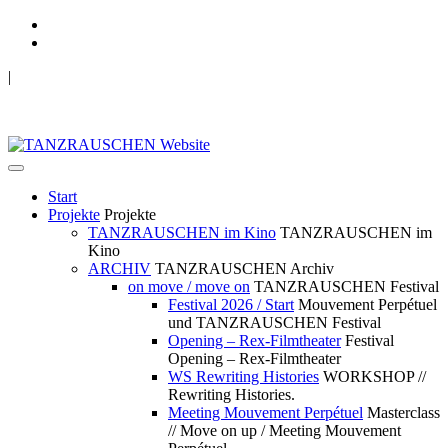
|
TANZRAUSCHEN Wuppertal
we live future now
Start
Projekte
Projekte
TANZRAUSCHEN im Kino
TANZRAUSCHEN im
Kino
ARCHIV
TANZRAUSCHEN Archiv
on move / move on
TANZRAUSCHEN Festival
Festival 2026 / Start
Mouvement Perpétuel
und TANZRAUSCHEN Festival
Opening – Rex-Filmtheater
Festival
Opening – Rex-Filmtheater
WS Rewriting Histories
WORKSHOP //
Rewriting Histories.
Meeting Mouvement Perpétuel
Masterclass
// Move on up / Meeting Mouvement