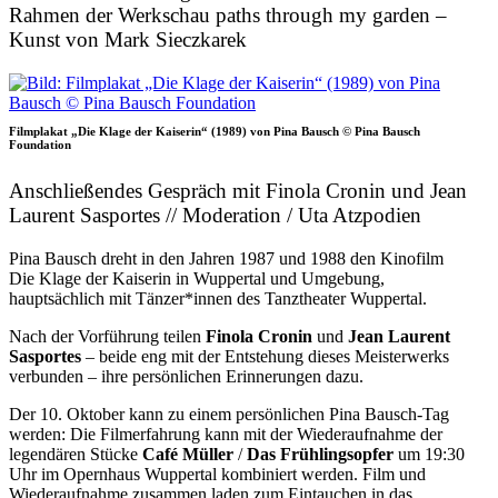
Rahmen der Werkschau paths through my garden –
Kunst von Mark Sieczkarek
Filmplakat „Die Klage der Kaiserin“ (1989) von Pina Bausch © Pina Bausch
Foundation
Anschließendes Gespräch mit Finola Cronin und Jean
Laurent Sasportes // Moderation / Uta Atzpodien
Pina Bausch dreht in den Jahren 1987 und 1988 den Kinofilm
Die Klage der Kaiserin in Wuppertal und Umgebung,
hauptsächlich mit Tänzer*innen des Tanztheater Wuppertal.
Nach der Vorführung teilen
Finola Cronin
und
Jean Laurent
Sasportes
– beide eng mit der Entstehung dieses Meisterwerks
verbunden – ihre persönlichen Erinnerungen dazu.
Der 10. Oktober kann zu einem persönlichen Pina Bausch-Tag
werden: Die Filmerfahrung kann mit der Wiederaufnahme der
legendären Stücke
Café Müller
/
Das Frühlingsopfer
um 19:30
Uhr im Opernhaus Wuppertal kombiniert werden. Film und
Wiederaufnahme zusammen laden zum Eintauchen in das