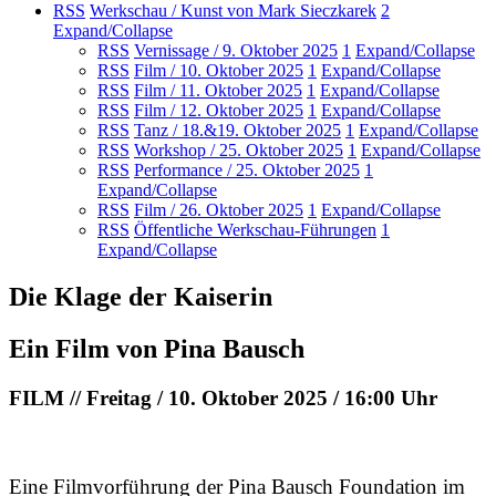
RSS
Werkschau / Kunst von Mark Sieczkarek
2
Expand/Collapse
RSS
Vernissage / 9. Oktober 2025
1
Expand/Collapse
RSS
Film / 10. Oktober 2025
1
Expand/Collapse
RSS
Film / 11. Oktober 2025
1
Expand/Collapse
RSS
Film / 12. Oktober 2025
1
Expand/Collapse
RSS
Tanz / 18.&19. Oktober 2025
1
Expand/Collapse
RSS
Workshop / 25. Oktober 2025
1
Expand/Collapse
RSS
Performance / 25. Oktober 2025
1
Expand/Collapse
RSS
Film / 26. Oktober 2025
1
Expand/Collapse
RSS
Öffentliche Werkschau-Führungen
1
Expand/Collapse
Die Klage der Kaiserin
Ein Film von Pina Bausch
FILM // Freitag / 10. Oktober 2025 / 16:00 Uhr
Eine Filmvorführung der Pina Bausch Foundation im