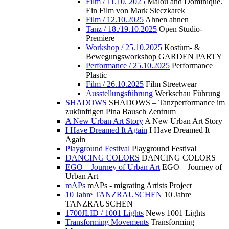
Film / 11.10. 2025
Malou and Dominique.
Ein Film von Mark Sieczkarek
Film / 12.10.2025
Ahnen ahnen
Tanz / 18./19.10.2025
Open Studio-
Premiere
Workshop / 25.10.2025
Kostüm- &
Bewegungsworkshop GARDEN PARTY
Performance / 25.10.2025
Performance
Plastic
Film / 26.10.2025
Film Streetwear
Ausstellungsführung
Werkschau Führung
SHADOWS
SHADOWS – Tanzperformance im
zukünftigen Pina Bausch Zentrum
A New Urban Art Story
A New Urban Art Story
I Have Dreamed It Again
I Have Dreamed It
Again
Playground Festival
Playground Festival
DANCING COLORS
DANCING COLORS
EGO – Journey of Urban Art
EGO – Journey of
Urban Art
mAPs
mAPs - migrating Artists Project
10 Jahre TANZRAUSCHEN
10 Jahre
TANZRAUSCHEN
1700JLID / 1001 Lights
News 1001 Lights
Transforming Movements
Transforming