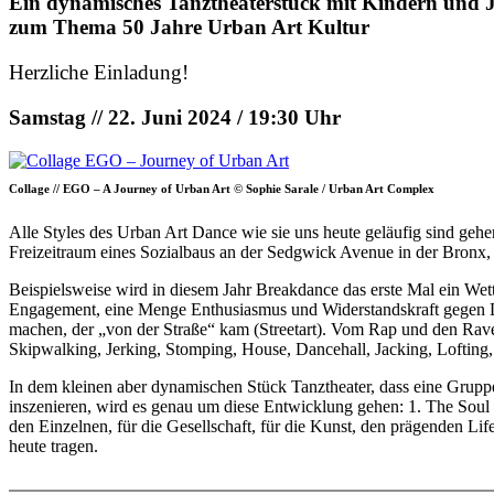
Ein dynamisches Tanztheaterstück mit Kindern und 
zum Thema 50 Jahre Urban Art Kultur
Herzliche Einladung!
Samstag // 22. Juni 2024 / 19:30 Uhr
Collage // EGO – A Journey of Urban Art © Sophie Sarale / Urban Art Complex
Alle Styles des Urban Art Dance wie sie uns heute geläufig sind geh
Freizeitraum eines Sozialbaus an der Sedgwick Avenue in der Bronx, 
Beispielsweise wird in diesem Jahr Breakdance das erste Mal ein Wet
Engagement, eine Menge Enthusiasmus und Widerstandskraft gegen Di
machen, der „von der Straße“ kam (Streetart). Vom Rap und den Rave
Skipwalking, Jerking, Stomping, House, Dancehall, Jacking, Lofting
In dem kleinen aber dynamischen Stück Tanztheater, dass eine Gru
inszenieren, wird es genau um diese Entwicklung gehen: 1. The Soul 
den Einzelnen, für die Gesellschaft, für die Kunst, den prägenden Li
heute tragen.