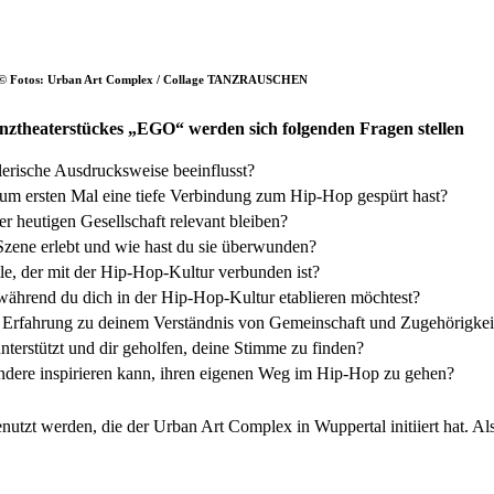
rt © Fotos: Urban Art Complex / Collage TANZRAUSCHEN
nztheaterstückes „EGO“ werden sich folgenden Fragen stellen
lerische Ausdrucksweise beeinflusst?
um ersten Mal eine tiefe Verbindung zum Hip-Hop gespürt hast?
r heutigen Gesellschaft relevant bleiben?
zene erlebt und wie hast du sie überwunden?
le, der mit der Hip-Hop-Kultur verbunden ist?
 während du dich in der Hip-Hop-Kultur etablieren möchtest?
se Erfahrung zu deinem Verständnis von Gemeinschaft und Zugehörigkei
terstützt und dir geholfen, deine Stimme zu finden?
ndere inspirieren kann, ihren eigenen Weg im Hip-Hop zu gehen?
zt werden, die der Urban Art Complex in Wuppertal initiiert hat. Als