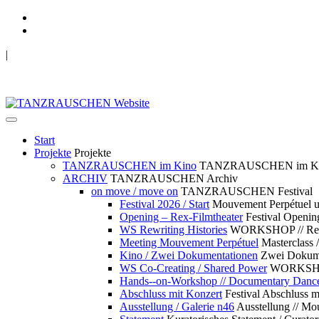
|
TANZRAUSCHEN Wuppertal
we live future now
Start
Projekte
Projekte
TANZRAUSCHEN im Kino
TANZRAUSCHEN im K
ARCHIV
TANZRAUSCHEN Archiv
on move / move on
TANZRAUSCHEN Festival
Festival 2026 / Start
Mouvement Perpétue
Opening – Rex-Filmtheater
Festival Openin
WS Rewriting Histories
WORKSHOP // Rewri
Meeting Mouvement Perpétuel
Masterclass
Kino / Zwei Dokumentationen
Zwei Dokume
WS Co-Creating / Shared Power
WORKSHOP 
Hands--on-Workshop // Documentary Danc
Abschluss mit Konzert
Festival Abschluss m
Ausstellung / Galerie n46
Ausstellung // 