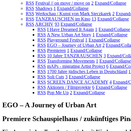
RSS
Festival // on move / move on
2
Expand/Collapse
RSS
Shadows
1
Expand/Collapse
RSS
Werkschau / Kunst von Mark Sieczkarek
2
Expand/
RSS
TANZRAUSCHEN im Kino
13
Expand/Collapse
RSS
ARCHIV
93
Expand/Collapse
RSS
I Have Dreamed It Again
1
Expand/Collapse
RSS
A New Urban Art Story
1
Expand/Collapse
RSS
Playground Festival
1
Expand/Collapse
RSS
EGO – Journey of Urban Art
2
Expand/Coll
RSS
Premieren
1
Expand/Collapse
RSS
10 Jahre TANZRAUSCHEN
3
Expand/Coll
RSS
Transforming Movements
1
Expand/Collapse
RSS
mAPs - migrating Artist Project
6
Expand/Col
RSS
1700 Jahre jüdisches Leben in Deutschland
1
RSS
Soli Cuts
3
Expand/Collapse
RSS
SCREEN DANCE ACADEMY
4
Expand/C
RSS
Aktionen / Filmprojekte
6
Expand/Collapse
RSS
Pop Me Up
2
Expand/Collapse
EGO – A Journey of Urban Art
Premiere Schauspielhaus / zukünftiges Pi