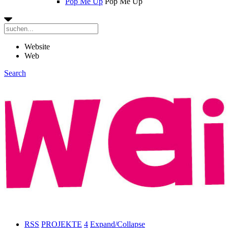
Pop Me Up
Pop Me Up
Website
Web
Search
RSS
PROJEKTE
4
Expand/Collapse