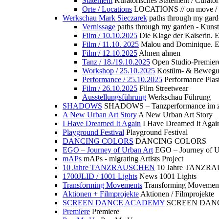
Statement
Kuratorisches Statement / Curator
Orte / Locations
LOCATIONS // on move /
Werkschau Mark Sieczarek
paths through my gard
Vernissage
paths through my garden - Kuns
Film / 10.10.2025
Die Klage der Kaiserin. 
Film / 11.10. 2025
Malou and Dominique. E
Film / 12.10.2025
Ahnen ahnen
Tanz / 18./19.10.2025
Open Studio-Premier
Workshop / 25.10.2025
Kostüm- & Bewe
Performance / 25.10.2025
Performance Plast
Film / 26.10.2025
Film Streetwear
Ausstellungsführung
Werkschau Führung
SHADOWS
SHADOWS – Tanzperformance im zu
A New Urban Art Story
A New Urban Art Story
I Have Dreamed It Again
I Have Dreamed It Agai
Playground Festival
Playground Festival
DANCING COLORS
DANCING COLORS
EGO – Journey of Urban Art
EGO – Journey of U
mAPs
mAPs - migrating Artists Project
10 Jahre TANZRAUSCHEN
10 Jahre TANZR
1700JLID / 1001 Lights
News 1001 Lights
Transforming Movements
Transforming Movemen
Aktionen + Filmprojekte
Aktionen / Filmprojekte
SCREEN DANCE ACADEMY
SCREEN DAN
Premiere
Premiere