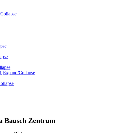
Collapse
apse
apse
lapse
1
Expand/Collapse
ollapse
na Bausch Zentrum