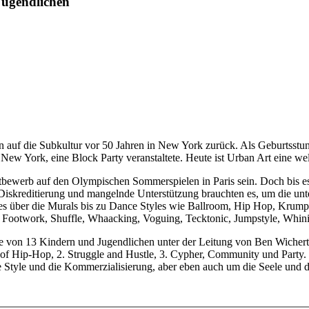
Jugendlichen
en auf die Subkultur vor 50 Jahren in New York zurück. Als Geburtsstu
New York, eine Block Party veranstaltete. Heute ist Urban Art eine w
tbewerb auf den Olympischen Sommerspielen in Paris sein. Doch bis es
skreditierung und mangelnde Unterstützung brauchten es, um die unte
s über die Murals bis zu Dance Styles wie Ballroom, Hip Hop, Krump,
, Footwork, Shuffle, Whaacking, Voguing, Tecktonic, Jumpstyle, Whini
ppe von 13 Kindern und Jugendlichen unter der Leitung von Ben Wich
of Hip-Hop, 2. Struggle and Hustle, 3. Cypher, Community und Party. 
fe Style und die Kommerzialisierung, aber eben auch um die Seele und 