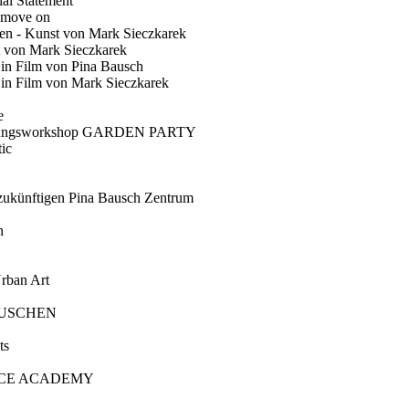
ial Statement
 move on
en - Kunst von Mark Sieczkarek
t von Mark Sieczkarek
Ein Film von Pina Bausch
in Film von Mark Sieczkarek
e
gungsworkshop GARDEN PARTY
ic
künftigen Pina Bausch Zentrum
n
rban Art
AUSCHEN
ts
CE ACADEMY