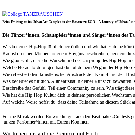
Beim Training zu im Urban Art Complex in der Hofaue zu EGO – A Journey of Urban A
Die Tänzer*innen, Schauspieler*innen und Sänger*innen des Ta
Was bedeutet Hip-Hop für dich persönlich und wie hat es deine künst
Kannst du einen Moment oder ein Ereignis beschreiben, bei dem du z
Wie glaubst du, dass die Wurzeln und der Ursprung des Hip-Hop in de
Welche Herausforderungen hast du auf deinem Weg in der Hip-Hop-S
Wie reflektiert dein künstlerischer Ausdruck den Kampf und den Hust
Was bedeutet es für dich, Authentizität in deiner Kunst zu bewahren,
Beschreibe das Gefühl, Teil einer Community zu sein. Wie trägt die
Wie hat die Hip-Hop-Kultur dich in deinem persönlichen Wachstum un
Auf welche Weise hoffst du, dass deine Teilnahme an diesem Stück a
Für die Musik werden Entwicklungen aus den Beatmaker-Contests genut
jungen Performer*innen mit Eurem Kommen.
Wir freuen uns auf die Premiere mit Euch.