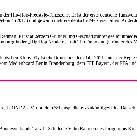
n der Hip-Hop-Freestyle-Tanzszene. Er ist der erste deutsche Tanzwelt
e Debout“ (2017) und gewann mehrere deutsche Meisterschaften. Außerd
r Redman. Er ist außerdem Gründer und Geschäftsführer des multimed
last Hamburg in der „Hip Hop Academy“ mit Tim Dollmann (Gründer des 
 deutschen Kinos. Fly ist ein Drama aus dem Jahr 2021 unter der Regie 
lm vom Medienboard Berlin-Brandenburg, dem FFF Bayern, der FFA un
 LaONDA e.V. und dem Schauspielhaus / zukünftiges Pina Bausch 
 Bundesverbands Tanz in Schulen e.V. im Rahmen des Programms Kultu