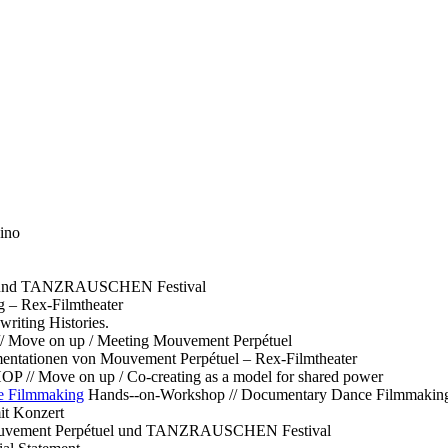
ino
l und TANZRAUSCHEN Festival
g – Rex-Filmtheater
ting Histories.
 // Move on up / Meeting Mouvement Perpétuel
ntationen von Mouvement Perpétuel – Rex-Filmtheater
// Move on up / Co-creating as a model for shared power
e Filmmaking
Hands--on-Workshop // Documentary Dance Filmmakin
it Konzert
Mouvement Perpétuel und TANZRAUSCHEN Festival