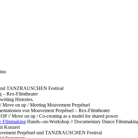
ino
l und TANZRAUSCHEN Festival
g – Rex-Filmtheater
ting Histories.
 // Move on up / Meeting Mouvement Perpétuel
ntationen von Mouvement Perpétuel – Rex-Filmtheater
// Move on up / Co-creating as a model for shared power
e Filmmaking
Hands--on-Workshop // Documentary Dance Filmmakin
it Konzert
Mouvement Perpétuel und TANZRAUSCHEN Festival