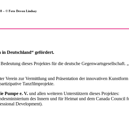
018 – © Foto Devon Lindsay
 in Deutschland“ gefördert.
ie Bedeutung dieses Projektes für die deutsche Gegenwartsgesellsch
erein zur Vermittlung und Präsentation der innovativen Kunstform Ta
partizipative Tanzfilmprojekte.
ie Pumpe e. V.
und allen weiteren Unterstützern dieses Projektes:
desministerium des Innern und für Heimat und dem Canada Council for 
fessional Development).