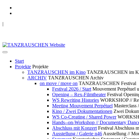
|
TANZRAUSCHEN Wuppertal
we live future now
Start
Projekte
Projekte
TANZRAUSCHEN im Kino
TANZRAUSCHEN im K
ARCHIV
TANZRAUSCHEN Archiv
on move / move on
TANZRAUSCHEN Festival
Festival 2026 / Start
Mouvement Perpétue
Opening – Rex-Filmtheater
Festival Openin
WS Rewriting Histories
WORKSHOP // Rewri
Meeting Mouvement Perpétuel
Masterclass
Kino / Zwei Dokumentationen
Zwei Dokume
WS Co-Creating / Shared Power
WORKSHOP 
Hands--on-Workshop // Documentary Danc
Abschluss mit Konzert
Festival Abschluss m
Ausstellung / Galerie n46
Ausstellung // 