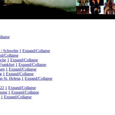
llapse
d / Schwelm
1
Expand/Collapse
d/Collapse
oche
1
Expand/Collapse
Frankfurt
1
Expand/Collapse
sen
1
Expand/Collapse
rg
1
Expand/Collapse
n St. Helena
1
Expand/Collapse
022
1
Expand/Collapse
hung
1
Expand/Collapse
1
Expand/Collapse