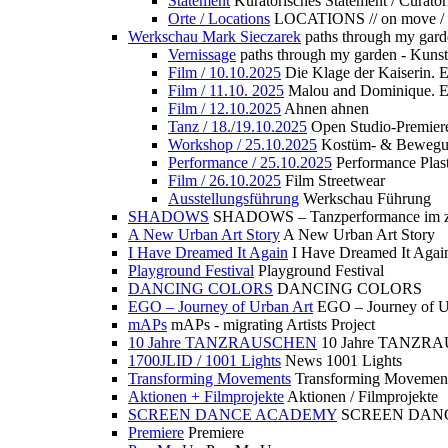
Statement
Kuratorisches Statement / Curator
Orte / Locations
LOCATIONS // on move /
Werkschau Mark Sieczarek
paths through my gard
Vernissage
paths through my garden - Kuns
Film / 10.10.2025
Die Klage der Kaiserin. 
Film / 11.10. 2025
Malou and Dominique. E
Film / 12.10.2025
Ahnen ahnen
Tanz / 18./19.10.2025
Open Studio-Premier
Workshop / 25.10.2025
Kostüm- & Bewe
Performance / 25.10.2025
Performance Plast
Film / 26.10.2025
Film Streetwear
Ausstellungsführung
Werkschau Führung
SHADOWS
SHADOWS – Tanzperformance im zu
A New Urban Art Story
A New Urban Art Story
I Have Dreamed It Again
I Have Dreamed It Agai
Playground Festival
Playground Festival
DANCING COLORS
DANCING COLORS
EGO – Journey of Urban Art
EGO – Journey of U
mAPs
mAPs - migrating Artists Project
10 Jahre TANZRAUSCHEN
10 Jahre TANZR
1700JLID / 1001 Lights
News 1001 Lights
Transforming Movements
Transforming Movemen
Aktionen + Filmprojekte
Aktionen / Filmprojekte
SCREEN DANCE ACADEMY
SCREEN DAN
Premiere
Premiere