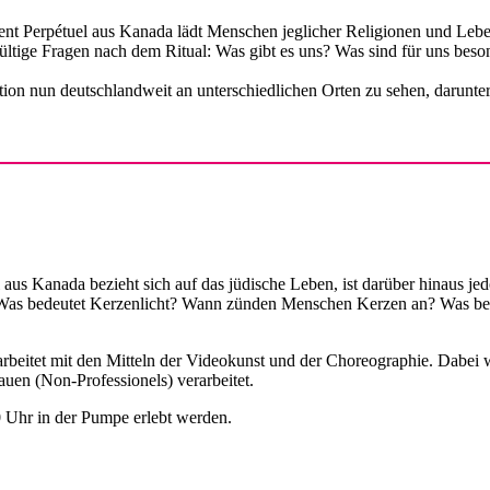
nt Perpétuel aus Kanada lädt Menschen jeglicher Religionen und Lebens
ingültige Fragen nach dem Ritual: Was gibt es uns? Was sind für uns
lation nun deutschlandweit an unterschiedlichen Orten zu sehen, darun
s Kanada bezieht sich auf das jüdische Leben, ist darüber hinaus jedo
as bedeutet Kerzenlicht? Wann zünden Menschen Kerzen an? Was bedeut
d arbeitet mit den Mitteln der Videokunst und der Choreographie. Dab
uen (Non-Professionels) verarbeitet.
0 Uhr in der Pumpe erlebt werden.