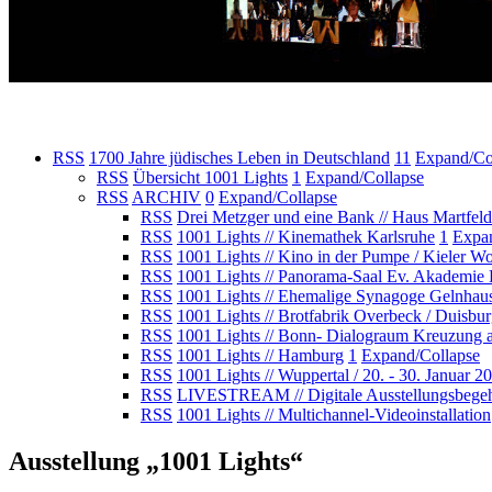
RSS
1700 Jahre jüdisches Leben in Deutschland
11
Expand/Co
RSS
Übersicht 1001 Lights
1
Expand/Collapse
RSS
ARCHIV
0
Expand/Collapse
RSS
Drei Metzger und eine Bank // Haus Martfel
RSS
1001 Lights // Kinemathek Karlsruhe
1
Expan
RSS
1001 Lights // Kino in der Pumpe / Kieler W
RSS
1001 Lights // Panorama-Saal Ev. Akademie 
RSS
1001 Lights // Ehemalige Synagoge Gelnhau
RSS
1001 Lights // Brotfabrik Overbeck / Duisbu
RSS
1001 Lights // Bonn- Dialograum Kreuzung a
RSS
1001 Lights // Hamburg
1
Expand/Collapse
RSS
1001 Lights // Wuppertal / 20. - 30. Januar 2
RSS
LIVESTREAM // Digitale Ausstellungsbege
RSS
1001 Lights // Multichannel-Videoinstallation
Ausstellung „1001 Lights“