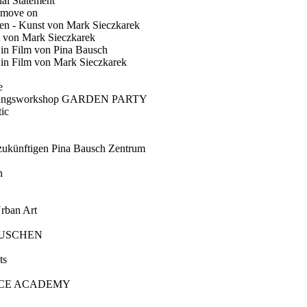
ial Statement
 move on
en - Kunst von Mark Sieczkarek
t von Mark Sieczkarek
Ein Film von Pina Bausch
in Film von Mark Sieczkarek
e
gungsworkshop GARDEN PARTY
ic
künftigen Pina Bausch Zentrum
n
rban Art
AUSCHEN
ts
CE ACADEMY