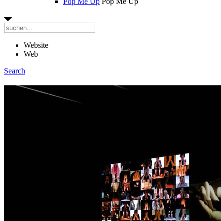
Pop Me Up
Pop Me Up
Website
Web
Search