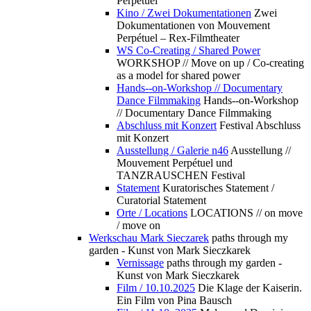
Perpétuel
Kino / Zwei Dokumentationen
Zwei
Dokumentationen von Mouvement
Perpétuel – Rex-Filmtheater
WS Co-Creating / Shared Power
WORKSHOP // Move on up / Co-creating
as a model for shared power
Hands--on-Workshop // Documentary
Dance Filmmaking
Hands--on-Workshop
// Documentary Dance Filmmaking
Abschluss mit Konzert
Festival Abschluss
mit Konzert
Ausstellung / Galerie n46
Ausstellung //
Mouvement Perpétuel und
TANZRAUSCHEN Festival
Statement
Kuratorisches Statement /
Curatorial Statement
Orte / Locations
LOCATIONS // on move
/ move on
Werkschau Mark Sieczarek
paths through my
garden - Kunst von Mark Sieczkarek
Vernissage
paths through my garden -
Kunst von Mark Sieczkarek
Film / 10.10.2025
Die Klage der Kaiserin.
Ein Film von Pina Bausch