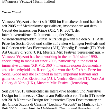
Vanessa V(ozzo)
Vanessa V(ozzo)
arbeitet seit 1990 im Kunstbereich und hat sich
seit 2005 auf Medienkunst spezialisiert, insbesondere auf dem
Gebiet des immersiven Kinos (XR, VR, 360°), der
interaktiven/offenen Dokumentation, der Kunst,
Wissenschaft/hybriden Kunst. Kürzlich gewann sie den S+T+Arts
Prize for Social Good und stellte auf vielen wichtigen Festivals und
in Galerien wie Ars Electronica (AU), Venedig Biennale (IT), York
Art Gallery di York (UK), Musrara Mix Festival (Jerusalem) aus. //
Vanessa V(ozzo)
has been working in the art field since 1990,
specializing in media art since 2005, particularly in the field of
immersive cinema (XR,VR, 360°), interactive/open documentary,
art, science/hybrid art. Recently, she won the S+T+Arts Prize for
Social Good and she exhibited in many important festivals and
galleries like Ars Electronica (AU), Venice Biennale (IT), York Art
Gallery di York (UK), Musrara Mix Festival (Jerusalem).
Seit 2014/2015 unterrichtet sie Interaktive Medien und Narrative
Design for Immersive Cinema am Politecnico von Turin (IT) sowie
seit 2018 Narrative Design for Interactive/Open Documentary an
der Civica Scuola di Cinema "Luchino Visconti" in Mailand (IT).
Seit 2020 unterrichtet sie Multimedia Design und Sprachen und