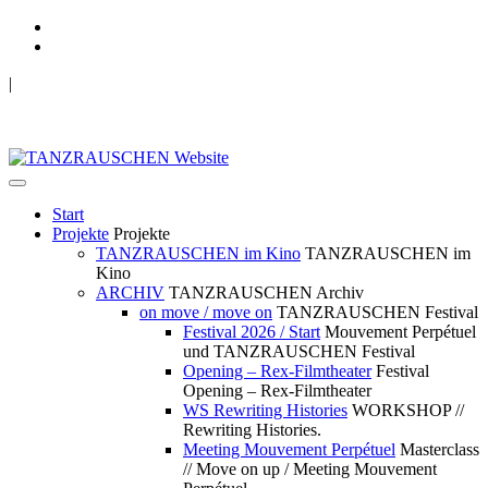
|
TANZRAUSCHEN Wuppertal
we live future now
Start
Projekte
Projekte
TANZRAUSCHEN im Kino
TANZRAUSCHEN im
Kino
ARCHIV
TANZRAUSCHEN Archiv
on move / move on
TANZRAUSCHEN Festival
Festival 2026 / Start
Mouvement Perpétuel
und TANZRAUSCHEN Festival
Opening – Rex-Filmtheater
Festival
Opening – Rex-Filmtheater
WS Rewriting Histories
WORKSHOP //
Rewriting Histories.
Meeting Mouvement Perpétuel
Masterclass
// Move on up / Meeting Mouvement