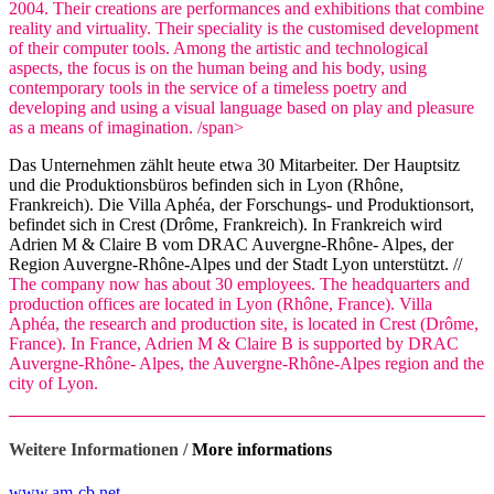
2004. Their creations are performances and exhibitions that combine
reality and virtuality. Their speciality is the customised development
of their computer tools. Among the artistic and technological
aspects, the focus is on the human being and his body, using
contemporary tools in the service of a timeless poetry and
developing and using a visual language based on play and pleasure
as a means of imagination. /span>
Das Unternehmen zählt heute etwa 30 Mitarbeiter. Der Hauptsitz
und die Produktionsbüros befinden sich in Lyon (Rhône,
Frankreich). Die Villa Aphéa, der Forschungs- und Produktionsort,
befindet sich in Crest (Drôme, Frankreich). In Frankreich wird
Adrien M & Claire B vom DRAC Auvergne-Rhône- Alpes, der
Region Auvergne-Rhône-Alpes und der Stadt Lyon unterstützt. //
The company now has about 30 employees. The headquarters and
production offices are located in Lyon (Rhône, France). Villa
Aphéa, the research and production site, is located in Crest (Drôme,
France). In France, Adrien M & Claire B is supported by DRAC
Auvergne-Rhône- Alpes, the Auvergne-Rhône-Alpes region and the
city of Lyon.
Weitere Informationen /
More informations
www.am-cb.net