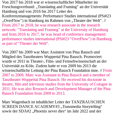
Von 2017 bis 2018 war er wissenschaftlicher Mitarbeiter im
Forschungsverbund: „Translating and Framing" an der Universität
Hamburg und von 2016 bis 2017 Leiter des
Konferenzmanagements: Performance Studies international (PSi#23
„OverFlow") in Hamburg im Rahmen von „Theater der Welt". //
From 2017 to 2018, he was research associate in the research
network: "Translating and Framing" at the University of Hamburg
and from 2016 to 2017, he was head of conference management:
performance studies international (PSi#23 "OverFlow") in Hamburg
as part of "Theater der Welt".
Von 2007 bis 2009 war Marc Assistent von Pina Bausch und
Mitglied des Tanztheaters Wuppertal Pina Bausch. Promoviert
wurde er 2011 in Theater-, Film- und Fernsehwissenschaft an der
Universität zu Köln. Zudem hatte er von 2009 bis 2013 die
wissenschaftliche Leitung der Pina Bausch Foundation inne. //
From
2007 to 2009, Marc was Assistant to Pina Bausch and a member of
Tanztheater Wuppertal Pina Bausch. He received his doctorate in
theatre, film and television studies from the University of Cologne in
2011. He was also Research and Development Manager of the Pina
Bausch Foundation from 2009 to 2013.
Marc Wagenbach ist inhaltlicher Leiter der TANZRAUSCHEN
SCREEN DANCE ACADEMY#3 „Transmedia Storytelling“
sowie der SDA#2 „Phoenix never dies“ im Jahr 2022 und der