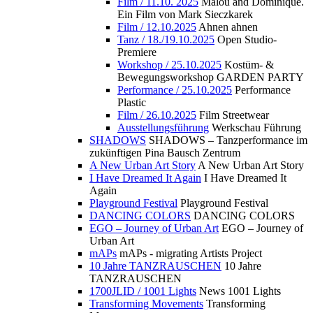
Film / 11.10. 2025
Malou and Dominique.
Ein Film von Mark Sieczkarek
Film / 12.10.2025
Ahnen ahnen
Tanz / 18./19.10.2025
Open Studio-
Premiere
Workshop / 25.10.2025
Kostüm- &
Bewegungsworkshop GARDEN PARTY
Performance / 25.10.2025
Performance
Plastic
Film / 26.10.2025
Film Streetwear
Ausstellungsführung
Werkschau Führung
SHADOWS
SHADOWS – Tanzperformance im
zukünftigen Pina Bausch Zentrum
A New Urban Art Story
A New Urban Art Story
I Have Dreamed It Again
I Have Dreamed It
Again
Playground Festival
Playground Festival
DANCING COLORS
DANCING COLORS
EGO – Journey of Urban Art
EGO – Journey of
Urban Art
mAPs
mAPs - migrating Artists Project
10 Jahre TANZRAUSCHEN
10 Jahre
TANZRAUSCHEN
1700JLID / 1001 Lights
News 1001 Lights
Transforming Movements
Transforming