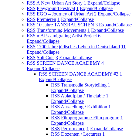
RSS
A New Urban Art Story
1
Expand/Collapse
RSS
Playground Festival
1
Expand/Collapse
RSS
EGO – Journey of Urban Art
2
Expand/Collapse
RSS
Premieren
1
Expand/Collapse
RSS
10 Jahre TANZRAUSCHEN
3
Expand/Collapse
RSS
Transforming Movements
1
Expand/Collapse
RSS
mAPs - migrating Artist Project
6
Expand/Collapse
RSS
1700 Jahre jüdisches Leben in Deutschland
11
Expand/Collapse
RSS
Soli Cuts
3
Expand/Collapse
RSS
SCREEN DANCE ACADEMY
4
Expand/Collapse
RSS
SCREEN DANCE ACADEMY #3
1
Expand/Collapse
RSS
Transmedia Storytelling
1
Expand/Collapse
RSS
Ablaufplan / Timetable
1
Expand/Collapse
RSS
Ausstellung / Exhibition
1
Expand/Collapse
RSS
Filmprogramm / Film program
1
Expand/Collapse
RSS
Performance
1
Expand/Collapse
RSS
Dozenten / Lecturers
1