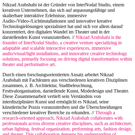
Nikzad Arabshahi ist der Gründer von InterNodal Studio, einem
kreativen Unternehmen, das sich auf anpassungsfähige und
skalierbare interaktive Erlebnisse, immersive
Audio-/Video-/Lichtinstallationen und innovative kreative
Technologielösungen spezialisiert hat und sich vor allem darauf
konzentriert, den digitalen Wandel im Theater und in der
darstellenden Kunst voranzutreiben. //
Nikzad Arabshahi is the
founder of InterNodal Studio, a creative venture specializing in
adaptable and scalable interactive experiences, immersive
audio/visual/light installations, and innovative creative technology
solutions, primarily focusing on driving digital transformation within
theater and performative art.
Durch einen forschungsorientierten Ansatz arbeitet Nikzad
Arabshah mit Fachleuten aus verschiedenen kreativen Disziplinen
zusammen, z. B. Architektur, Stadtbeleuchtung,
Festivalorganisation, darstellende Kunst, Modedesign und Theater.
Diese Zusammenarbeit vertieft sein Verständnis von
interdisziplinärer Kunst und ermöglicht es Nikzad, seine
künstlerische Praxis voranzutreiben und die Überschneidungen
verschiedener kreativer Bereiche zu erkunden. //
Through a
research-oriented approach, Nikzad Arabshah collaborates with
professionals across diverse creative disciplines, such as architecture,
urban lighting, festival organization, performing arts, fashion design,
and theater. This collaboration deepens his understanding of