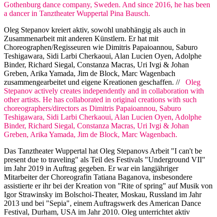
Gothenburg dance company, Sweden. And since 2016, he has been
a dancer in Tanztheater Wuppertal Pina Bausch.
Oleg Stepanov kreiert aktiv, sowohl unabhängig als auch in
Zusammenarbeit mit anderen Künstlern. Er hat mit
Choreographen/Regisseuren wie Dimitris Papaioannou, Saburo
Teshigawara, Sidi Larbi Cherkaoui, Alan Lucien Oyen, Adolphe
Binder, Richard Siegal, Constanza Macras, Uri Ivgi & Johan
Greben, Arika Yamada, Jim de Block, Marc Wagenbach
zusammengearbeitet und eigene Kreationen geschaffen. //
Oleg
Stepanov actively creates independently and in collaboration with
other artists. He has collaborated in original creations with such
choreographers/directors as Dimitris Papaioannou, Saburo
Teshigawara, Sidi Larbi Cherkaoui, Alan Lucien Oyen, Adolphe
Binder, Richard Siegal, Constanza Macras, Uri Ivgi & Johan
Greben, Arika Yamada, Jim de Block, Marc Wagenbach.
Das Tanztheater Wuppertal hat Oleg Stepanovs Arbeit "I can't be
present due to traveling" als Teil des Festivals "Underground VII"
im Jahr 2019 in Auftrag gegeben. Er war ein langjähriger
Mitarbeiter der Choreografin Tatiana Baganova, insbesondere
assistierte er ihr bei der Kreation von "Rite of spring" auf Musik von
Igor Strawinsky im Bolschoi-Theater, Moskau, Russland im Jahr
2013 und bei "Sepia", einem Auftragswerk des American Dance
Festival, Durham, USA im Jahr 2010. Oleg unterrichtet aktiv