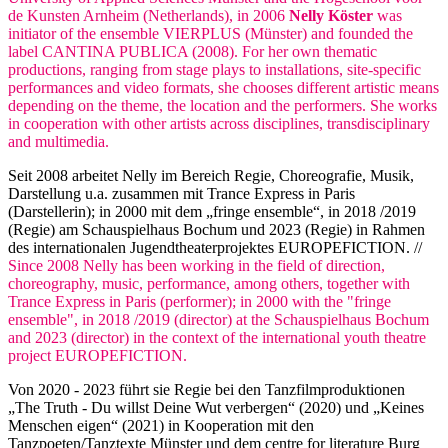
de Kunsten Arnheim (Netherlands), in 2006
Nelly Köster
was
initiator of the ensemble VIERPLUS (Münster) and founded the
label CANTINA PUBLICA (2008). For her own thematic
productions, ranging from stage plays to installations, site-specific
performances and video formats, she chooses different artistic means
depending on the theme, the location and the performers. She works
in cooperation with other artists across disciplines, transdisciplinary
and multimedia.
Seit 2008 arbeitet Nelly im Bereich Regie, Choreografie, Musik,
Darstellung u.a. zusammen mit Trance Express in Paris
(Darstellerin); in 2000 mit dem „fringe ensemble“, in 2018 /2019
(Regie) am Schauspielhaus Bochum und 2023 (Regie) in Rahmen
des internationalen Jugendtheaterprojektes EUROPEFICTION. //
Since 2008 Nelly has been working in the field of direction,
choreography, music, performance, among others, together with
Trance Express in Paris (performer); in 2000 with the "fringe
ensemble", in 2018 /2019 (director) at the Schauspielhaus Bochum
and 2023 (director) in the context of the international youth theatre
project EUROPEFICTION.
Von 2020 - 2023 führt sie Regie bei den Tanzfilmproduktionen
„The Truth - Du willst Deine Wut verbergen“ (2020) und „Keines
Menschen eigen“ (2021) in Kooperation mit den
Tanzpoeten/Tanztexte Münster und dem centre for literature Burg