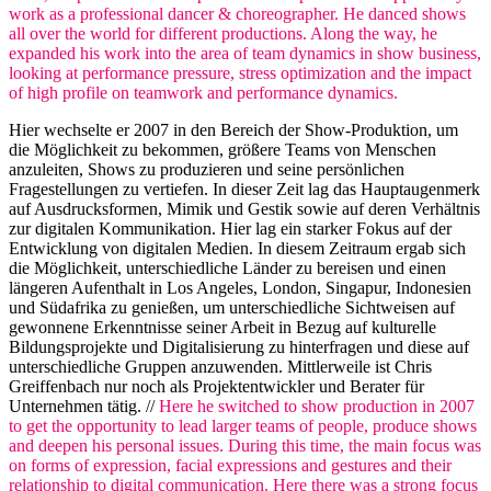
work as a professional dancer & choreographer. He danced shows
all over the world for different productions. Along the way, he
expanded his work into the area of team dynamics in show business,
looking at performance pressure, stress optimization and the impact
of high profile on teamwork and performance dynamics.
Hier wechselte er 2007 in den Bereich der Show-Produktion, um
die Möglichkeit zu bekommen, größere Teams von Menschen
anzuleiten, Shows zu produzieren und seine persönlichen
Fragestellungen zu vertiefen. In dieser Zeit lag das Hauptaugenmerk
auf Ausdrucksformen, Mimik und Gestik sowie auf deren Verhältnis
zur digitalen Kommunikation. Hier lag ein starker Fokus auf der
Entwicklung von digitalen Medien. In diesem Zeitraum ergab sich
die Möglichkeit, unterschiedliche Länder zu bereisen und einen
längeren Aufenthalt in Los Angeles, London, Singapur, Indonesien
und Südafrika zu genießen, um unterschiedliche Sichtweisen auf
gewonnene Erkenntnisse seiner Arbeit in Bezug auf kulturelle
Bildungsprojekte und Digitalisierung zu hinterfragen und diese auf
unterschiedliche Gruppen anzuwenden. Mittlerweile ist Chris
Greiffenbach nur noch als Projektentwickler und Berater für
Unternehmen tätig. //
Here he switched to show production in 2007
to get the opportunity to lead larger teams of people, produce shows
and deepen his personal issues. During this time, the main focus was
on forms of expression, facial expressions and gestures and their
relationship to digital communication. Here there was a strong focus