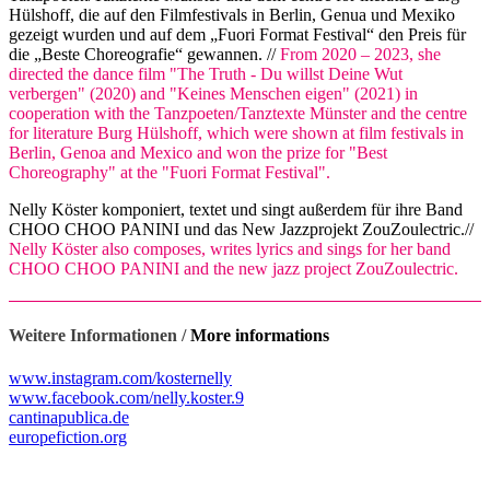
Hülshoff, die auf den Filmfestivals in Berlin, Genua und Mexiko
gezeigt wurden und auf dem „Fuori Format Festival“ den Preis für
die „Beste Choreografie“ gewannen. //
From 2020 – 2023, she
directed the dance film "The Truth - Du willst Deine Wut
verbergen" (2020) and "Keines Menschen eigen" (2021) in
cooperation with the Tanzpoeten/Tanztexte Münster and the centre
for literature Burg Hülshoff, which were shown at film festivals in
Berlin, Genoa and Mexico and won the prize for "Best
Choreography" at the "Fuori Format Festival".
Nelly Köster komponiert, textet und singt außerdem für ihre Band
CHOO CHOO PANINI und das New Jazzprojekt ZouZoulectric.//
Nelly Köster also composes, writes lyrics and sings for her band
CHOO CHOO PANINI and the new jazz project ZouZoulectric.
Weitere Informationen /
More informations
www.instagram.com/kosternelly
www.facebook.com/nelly.koster.9
cantinapublica.de
europefiction.org