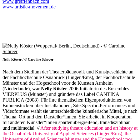
www.greiffenbach.com
www.artistic-movement.de
Nelly Köster / © Caroline Schreer
Nach dem Studium der Theaterpädagogik und Kunstgeschichte an
der Fachhochschule Osnabrück (Lingen/Ems), der Fachhochschule
Münster und der Hogeschool voor de Kunsten Arnheim
(Niederlande), war
Nelly Köster
2006 Initiatorin des Ensembles
VIERPLUS (Münster) und gründete das Label CANTINA
PUBLICA (2008). Für ihre thematischen Eigenproduktionen von
Bühnenstücken über Installationen, Site-Specific-Performances und
Videoformate wählt sie unterschiedliche künstlerische Mittel, je nach
Thema, Ort und den Darsteller*innen. Sie arbeitet in Kooperation
mit anderen Künstler*innen spartenübergreifend, transdisziplinär
und multimedial. //
After studying theatre education and art history at
the Osnabrück University of Applied Sciences (Lingen/Ems), the
University of Applied Sciences Münster and the Hogeschool voor