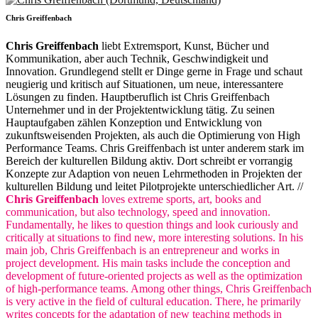
Chris Greiffenbach
Chris Greiffenbach
liebt Extremsport, Kunst, Bücher und
Kommunikation, aber auch Technik, Geschwindigkeit und
Innovation. Grundlegend stellt er Dinge gerne in Frage und schaut
neugierig und kritisch auf Situationen, um neue, interessantere
Lösungen zu finden. Hauptberuflich ist Chris Greiffenbach
Unternehmer und in der Projektentwicklung tätig. Zu seinen
Hauptaufgaben zählen Konzeption und Entwicklung von
zukunftsweisenden Projekten, als auch die Optimierung von High
Performance Teams. Chris Greiffenbach ist unter anderem stark im
Bereich der kulturellen Bildung aktiv. Dort schreibt er vorrangig
Konzepte zur Adaption von neuen Lehrmethoden in Projekten der
kulturellen Bildung und leitet Pilotprojekte unterschiedlicher Art. //
Chris Greiffenbach
loves extreme sports, art, books and
communication, but also technology, speed and innovation.
Fundamentally, he likes to question things and look curiously and
critically at situations to find new, more interesting solutions. In his
main job, Chris Greiffenbach is an entrepreneur and works in
project development. His main tasks include the conception and
development of future-oriented projects as well as the optimization
of high-performance teams. Among other things, Chris Greiffenbach
is very active in the field of cultural education. There, he primarily
writes concepts for the adaptation of new teaching methods in