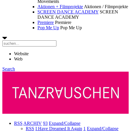
Movements
Aktionen + Filmprojekte
Aktionen / Filmprojekte
SCREEN DANCE ACADEMY
SCREEN
DANCE ACADEMY
Premiere
Premiere
Pop Me Up
Pop Me Up
Website
Web
Search
RSS
ARCHIV
93
Expand/Collapse
RSS
I Have Dreamed It Again
1
Expand/Collapse