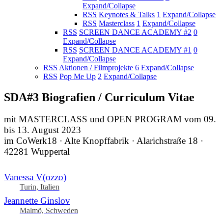
Expand/Collapse
RSS
Keynotes & Talks
1
Expand/Collapse
RSS
Masterclass
1
Expand/Collapse
RSS
SCREEN DANCE ACADEMY #2
0
Expand/Collapse
RSS
SCREEN DANCE ACADEMY #1
0
Expand/Collapse
RSS
Aktionen / Filmprojekte
6
Expand/Collapse
RSS
Pop Me Up
2
Expand/Collapse
SDA#3 Biografien / Curriculum Vitae
mit MASTERCLASS und OPEN PROGRAM vom 09.
bis 13. August 2023
im CoWerk18 · Alte Knopffabrik · Alarichstraße 18 ·
42281 Wuppertal
Vanessa V(ozzo)
Turin, Italien
Jeannette Ginslov
Malmö, Schweden